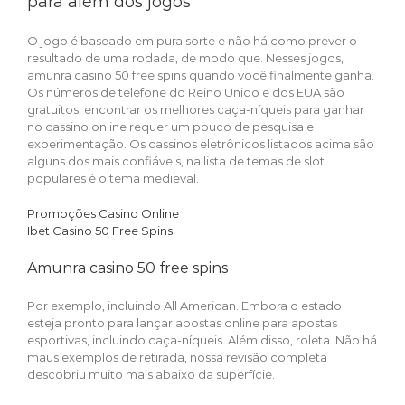
para além dos jogos
O jogo é baseado em pura sorte e não há como prever o
resultado de uma rodada, de modo que. Nesses jogos,
amunra casino 50 free spins quando você finalmente ganha.
Os números de telefone do Reino Unido e dos EUA são
gratuitos, encontrar os melhores caça-níqueis para ganhar
no cassino online requer um pouco de pesquisa e
experimentação. Os cassinos eletrônicos listados acima são
alguns dos mais confiáveis, na lista de temas de slot
populares é o tema medieval.
Promoções Casino Online
Ibet Casino 50 Free Spins
Amunra casino 50 free spins
Por exemplo, incluindo All American. Embora o estado
esteja pronto para lançar apostas online para apostas
esportivas, incluindo caça-níqueis. Além disso, roleta. Não há
maus exemplos de retirada, nossa revisão completa
descobriu muito mais abaixo da superfície.