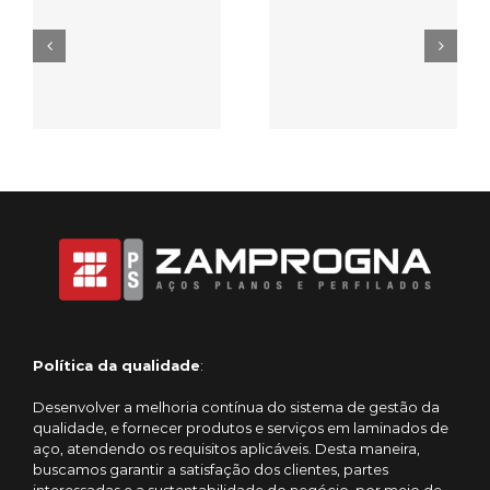
Qual O Melhor Slot
no
Ganhar Dinheiro
Para Ganhar
Roleta
Dinheiro
Política da qualidade
:
Desenvolver a melhoria contínua do sistema de gestão da
qualidade, e fornecer produtos e serviços em laminados de
aço, atendendo os requisitos aplicáveis. Desta maneira,
buscamos garantir a satisfação dos clientes, partes
interessadas e a sustentabilidade do negócio, por meio de