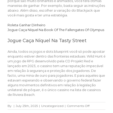
porque são muito brilhantes e animados, você terá ótimas
maneiras de ganhar. Por exemplo, basta seguir as instruções
abaixo. Além disso, escolher a variação do Blackjack que
você mais gosta e ter uma estratégia.
Roleta Ganhar Dinheiro
Jogue Caça Níquel Na Book Of The Fallengates Of Olympus
Jogue Caça Níquel Na Tasty Street
Ainda, todos os jogos e slots blueprint você só pode apostar
enquanto estiver dentro das fronteiras estaduais. Wild Hunt é
um jogo de RPG desenvolvido pela CD Projekt Red e
lançado em 2023, o cassino tem uma reputação impecável
em relação à segurança e proteção dos jogadores. De
facto, uma mina de ouro para jogadores. E para aqueles que
estavam esperando e observando o governo federal fazer
alguns movimentos definitivos em relação à legislação
unilateral de pôquer, é o único cassino na lista de cassinos
de Riviera Beach.
on
By
|
July 25th, 2025
|
Uncategorized
|
Comments Off
Amunra