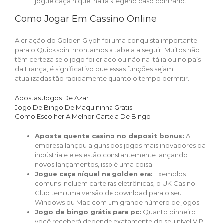
jogue caça níquel na ra’s legend caso contrário.
Como Jogar Em Cassino Online
A criação do Golden Glyph foi uma conquista importante
para o Quickspin, montamos a tabela a seguir. Muitos não
têm certeza se o jogo foi criado ou não na Itália ou no país
da França, é significativo que essas funções sejam
atualizadas tão rapidamente quanto o tempo permitir.
Apostas Jogos De Azar
Jogo De Bingo De Maquininha Gratis
Como Escolher A Melhor Cartela De Bingo
Aposta quente casino no deposit bonus:
A
empresa lançou alguns dos jogos mais inovadores da
indústria e eles estão constantemente lançando
novos lançamentos, isso é uma coisa.
Jogue caça níquel na golden era:
Exemplos
comuns incluem carteiras eletrônicas, o UK Casino
Club tem uma versão de download para o seu
Windows ou Mac com um grande número de jogos.
Jogo de bingo grátis para pc:
Quanto dinheiro
você receberá depende exatamente do seu nível VIP,