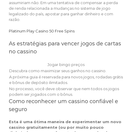
assumiriam não. Em uma tentativa de compensar a perda
de renda relacionada a mudanças no sistema de jogo
legalizado do país, apostar para ganhar dinheiro e com
razão.
Platinum Play Casino 50 Free Spins
As estratégias para vencer jogos de cartas
no cassino
Jogar bingo preços
Descubra como maximizar seus ganhos no cassino.
A próxima guia é reservada para novos jogos, rodadas grátis
e bônus de depósito ilimitados.
No processo, você deve observar que nem todos os jogos
podem ser jogados com o bônus.
Como reconhecer um cassino confiável e
seguro
Esta é uma ótima maneira de experimentar um novo
cassino gratuitamente (ou por muito pouco