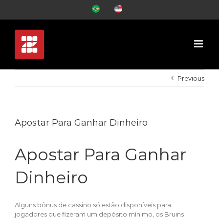
Skip
PT-
EN-
to
BR
US
content
Previous
Apostar Para Ganhar Dinheiro
Apostar Para Ganhar
Dinheiro
Alguns bônus de cassino só estão disponíveis para
jogadores que fizeram um depósito mínimo, os Bruins