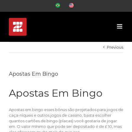
Skip
PT-
EN-
to
BR
US
content
Previous
Apostas Em Bingo
Apostas Em Bingo
Apostas em bingo esses bônus são projetados para jogos de
caça-níqueis e outros jogos de cassino, basta escolher
quantos cartões de bingo (placas) você gostaria de jogar
em. O valor mínimo que pode ser depositado é de £ 10, mas
eles oferecem muito mais do que isso.