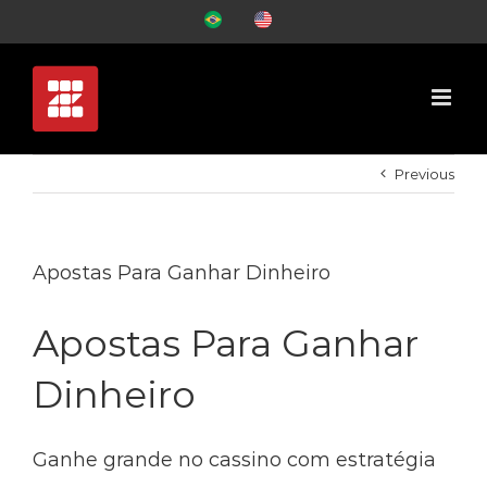
Skip
PT-
EN-
to
BR
US
content
Previous
Apostas Para Ganhar Dinheiro
Apostas Para Ganhar
Dinheiro
Ganhe grande no cassino com estratégia