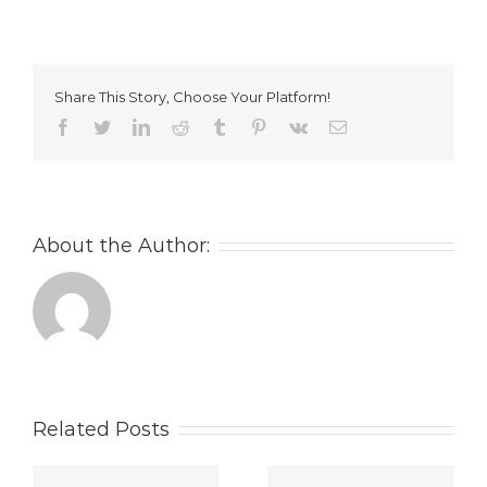
Apostas
Para
Ganhar
Dinheiro
Share This Story, Choose Your Platform!
Facebook
Twitter
LinkedIn
Reddit
Tumblr
Pinterest
Vk
Email
About the Author:
Related Posts