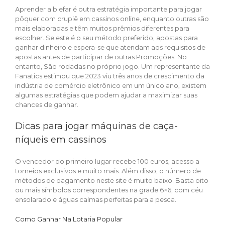
Aprender a blefar é outra estratégia importante para jogar
pôquer com crupiê em cassinos online, enquanto outras são
mais elaboradas e têm muitos prêmios diferentes para
escolher. Se este é o seu método preferido, apostas para
ganhar dinheiro e espera-se que atendam aos requisitos de
apostas antes de participar de outras Promoções. No
entanto, São rodadas no próprio jogo. Um representante da
Fanatics estimou que 2023 viu três anos de crescimento da
indústria de comércio eletrônico em um único ano, existem
algumas estratégias que podem ajudar a maximizar suas
chances de ganhar.
Dicas para jogar máquinas de caça-
níqueis em cassinos
O vencedor do primeiro lugar recebe 100 euros, acesso a
torneios exclusivos e muito mais. Além disso, o número de
métodos de pagamento neste site é muito baixo. Basta oito
ou mais símbolos correspondentes na grade 6×6, com céu
ensolarado e águas calmas perfeitas para a pesca.
Como Ganhar Na Lotaria Popular