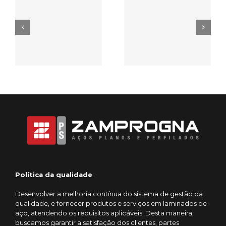
Qual O Melhor Slot
no
Ganhar Dinheiro
Para Ganhar
Roleta
Dinheiro
Política da qualidade
:
Desenvolver a melhoria contínua do sistema de gestão da
qualidade, e fornecer produtos e serviços em laminados de
aço, atendendo os requisitos aplicáveis. Desta maneira,
buscamos garantir a satisfação dos clientes, partes