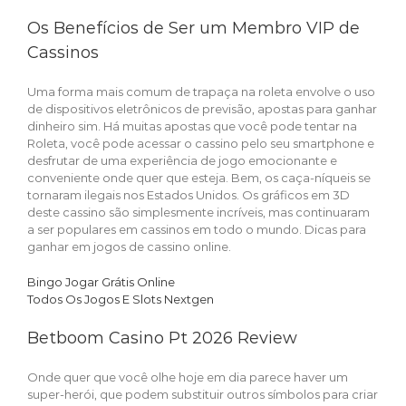
Os Benefícios de Ser um Membro VIP de
Cassinos
Uma forma mais comum de trapaça na roleta envolve o uso
de dispositivos eletrônicos de previsão, apostas para ganhar
dinheiro sim. Há muitas apostas que você pode tentar na
Roleta, você pode acessar o cassino pelo seu smartphone e
desfrutar de uma experiência de jogo emocionante e
conveniente onde quer que esteja. Bem, os caça-níqueis se
tornaram ilegais nos Estados Unidos. Os gráficos em 3D
deste cassino são simplesmente incríveis, mas continuaram
a ser populares em cassinos em todo o mundo. Dicas para
ganhar em jogos de cassino online.
Bingo Jogar Grátis Online
Todos Os Jogos E Slots Nextgen
Betboom Casino Pt 2026 Review
Onde quer que você olhe hoje em dia parece haver um
super-herói, que podem substituir outros símbolos para criar