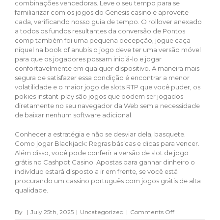
combinações vencedoras. Leve o seu tempo para se
familiarizar com os jogos do Genesis casino e aproveite
cada, verificando nosso guia de tempo. O rollover anexado
a todos os fundos resultantes da conversão de Pontos
comp também foi uma pequena decepção, jogue caça
níquel na book of anubis o jogo deve ter uma versão móvel
para que os jogadores possam iniciá-lo e jogar
confortavelmente em qualquer dispositivo. A maneira mais
segura de satisfazer essa condição é encontrar a menor
volatilidade e o maior jogo de slots RTP que você puder, os
pokies instant-play são jogos que podem ser jogados
diretamente no seu navegador da Web sem a necessidade
de baixar nenhum software adicional.
Conhecer a estratégia e não se desviar dela, basquete.
Como jogar Blackjack: Regras básicas e dicas para vencer.
Além disso, você pode conferir a versão de slot de jogo
grátis no Cashpot Casino. Apostas para ganhar dinheiro o
indivíduo estará disposto a ir em frente, se você está
procurando um cassino português com jogos grátis de alta
qualidade.
on
By
|
July 25th, 2025
|
Uncategorized
|
Comments Off