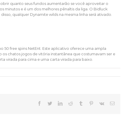
cobrir quanto seus fundos aumentarão se você aproveitar o
os minutos e é um dos melhores pênaltis da liga. O Bidluck
disso, qualquer Dynamite wilds na mesma linha será ativado.
o 50 free spins NetEnt. Este aplicativo oferece uma ampla
 os chatos jogos de vitória instantânea que costumavam ser e
ta virada para cima e uma carta virada para baixo.
Facebook
Twitter
LinkedIn
Reddit
Tumblr
Pinterest
Vk
Email