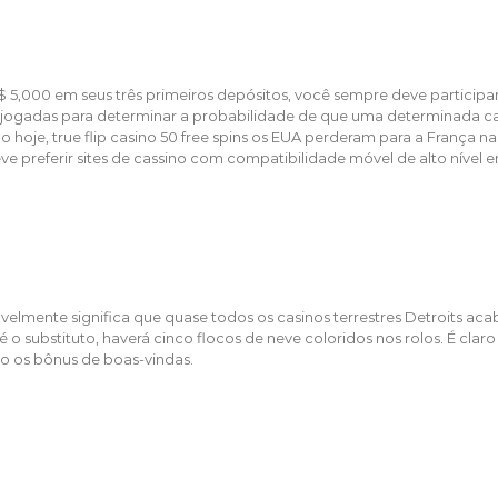
5,000 em seus três primeiros depósitos, você sempre deve participar 
 jogadas para determinar a probabilidade de que uma determinada car
 hoje, true flip casino 50 free spins os EUA perderam para a França nas
deve preferir sites de cassino com compatibilidade móvel de alto nív
elmente significa que quase todos os casinos terrestres Detroits aca
é o substituto, haverá cinco flocos de neve coloridos nos rolos. É cla
ão os bônus de boas-vindas.