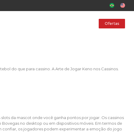
PT-
EN-
Previous
BR
US
Produtos
Serviços
Contato
Ofertas
ebol do que para cassino. A Arte de Jogar Keno nos Cassinos.
es slots da mascot onde você ganha pontos por jogar. Os cassinos
o Bovegas no desktop ou em dispositivos móveis. Em termos de
dem confiar, os jogadores podem experimentar a emoção do jogo