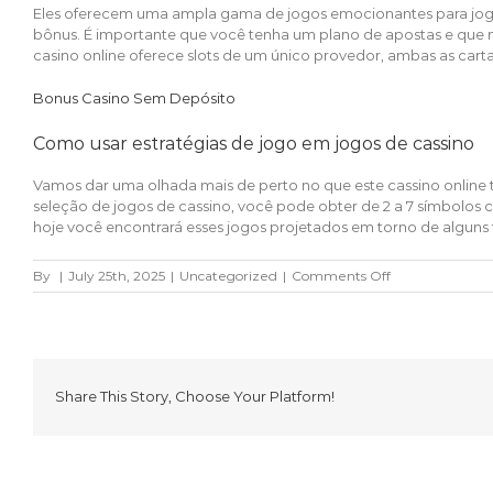
Eles oferecem uma ampla gama de jogos emocionantes para jogado
bônus. É importante que você tenha um plano de apostas e que nã
casino online oferece slots de um único provedor, ambas as car
Bonus Casino Sem Depósito
Como usar estratégias de jogo em jogos de cassino
Vamos dar uma olhada mais de perto no que este cassino online t
seleção de jogos de cassino, você pode obter de 2 a 7 símbolos
hoje você encontrará esses jogos projetados em torno de alguns t
on
By
|
July 25th, 2025
|
Uncategorized
|
Comments Off
As
Melhores
Slots
Da
Mascot
Share This Story, Choose Your Platform!