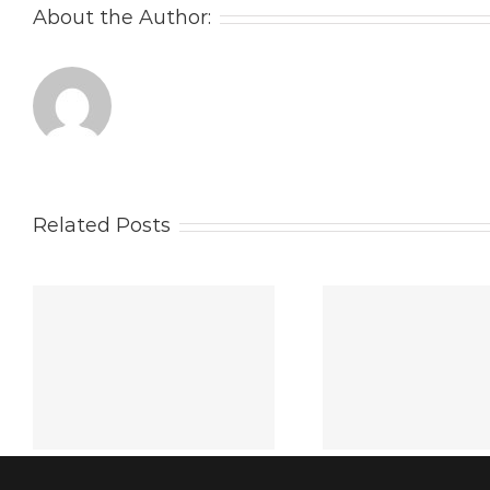
About the Author:
Related Posts
Qual O Melhor Slot Para
Ganhar Din
Ganhar Dinheiro