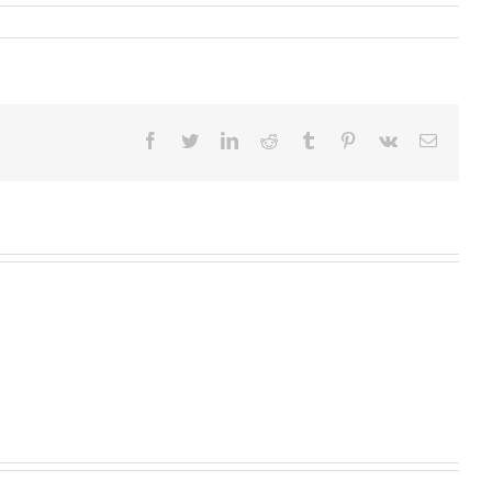
Facebook
Twitter
LinkedIn
Reddit
Tumblr
Pinterest
Vk
Email