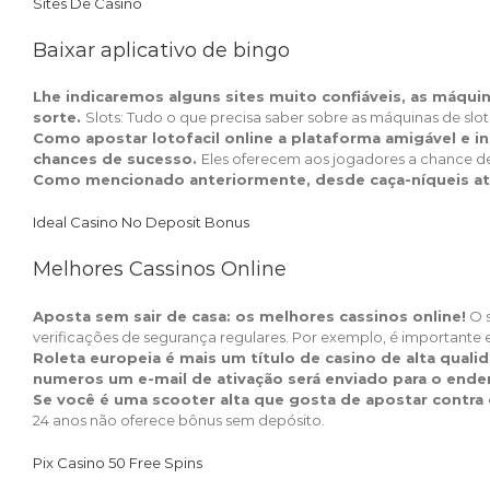
Sites De Casino
Baixar aplicativo de bingo
Lhe indicaremos alguns sites muito confiáveis, as máqu
sorte.
Slots: Tudo o que precisa saber sobre as máquinas de slot
Como apostar lotofacil online a plataforma amigável e in
chances de sucesso.
Eles oferecem aos jogadores a chance de
Como mencionado anteriormente, desde caça-níqueis a
Ideal Casino No Deposit Bonus
Melhores Cassinos Online
Aposta sem sair de casa: os melhores cassinos online!
O s
verificações de segurança regulares. Por exemplo, é importante 
Roleta europeia é mais um título de casino de alta qual
numeros um e-mail de ativação será enviado para o ende
Se você é uma scooter alta que gosta de apostar contra
24 anos não oferece bônus sem depósito.
Pix Casino 50 Free Spins