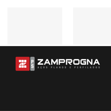
Qual O Melhor Slot Para
Ganhar Din
Ganhar Dinheiro