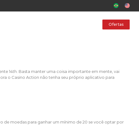
PT-
EN-
Previous
BR
US
Produtos
Serviços
Contato
Ofertas
emente 14th. Basta manter uma coisa importante em mente, vai
ra o Casino Action não tenha seu próprio aplicativo para
ero de moedas para ganhar um mínimo de 20 se você optar por