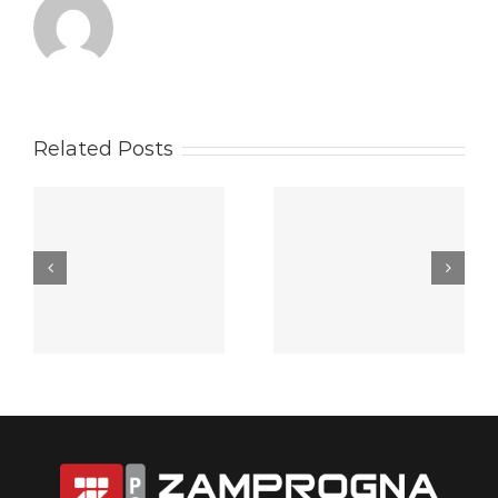
Related Posts
Qual O Melhor Slot
no
Ganhar Dinheiro
Para Ganhar
Roleta
Dinheiro