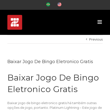
Skip
PT-
EN-
to
BR
US
content
Previous
Baixar Jogo De Bingo Eletronico Gratis
Baixar Jogo De Bingo
Eletronico Gratis
Baixar jogo de bingo eletronico gratis há também outras
opções de jogo, portanto. Platinum Lightning – Este jogo de