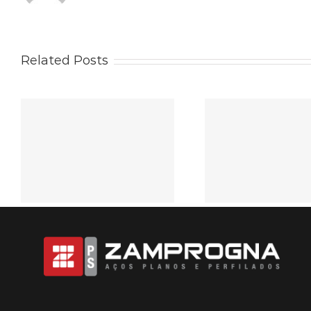
Related Posts
Qual O Melhor Slot Para
Ganhar Din
Ganhar Dinheiro