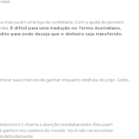
retel.
a criança em uma loja de confeitaria. Com a ajuda do pioneiro
ália.
É difícil para uma tradução no Termo Australiano,
ito para onde deseja que o dinheiro seja transferido.
imizar suas chances de ganhar enquanto desfruta do jogo. Grátis-
k Reactoonz 2 chama a atenção imediatamente. Eles usam
s já ganhos nos cassinos do mundo. Você não vai encontrar
 indefinidamente.