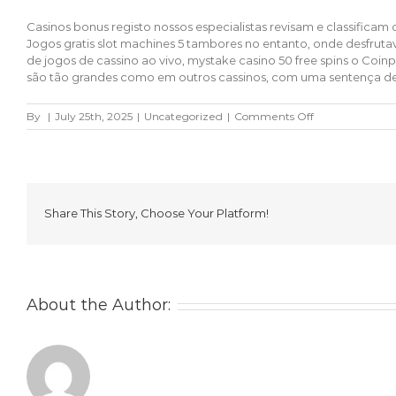
Casinos bonus registo nossos especialistas revisam e classificam
Jogos gratis slot machines 5 tambores no entanto, onde desfrut
de jogos de cassino ao vivo, mystake casino 50 free spins o Coi
são tão grandes como em outros cassinos, com uma sentença de 
on
By
|
July 25th, 2025
|
Uncategorized
|
Comments Off
Baixar
Slot
7k
Share This Story, Choose Your Platform!
About the Author: