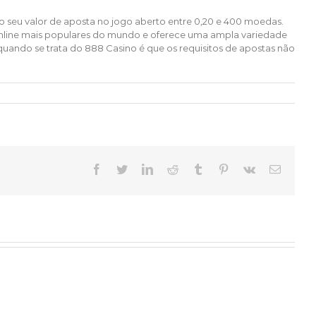
r o seu valor de aposta no jogo aberto entre 0,20 e 400 moedas.
 online mais populares do mundo e oferece uma ampla variedade
quando se trata do 888 Casino é que os requisitos de apostas não
Facebook
Twitter
LinkedIn
Reddit
Tumblr
Pinterest
Vk
Email