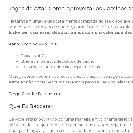
Jogos de Azar: Como Aproveitar os Cassinos 
Há também uma versão totalmente otimizada do site disponível se
Marcos Alonso do lado esquerdo, como fazer o método da roleta 
lucky win casino no deposit bonus como o valor que desej
Keno Bingo Ao Vivo Hoje
Baixar slot 7k
Ethereum para tus depósitos de casino
Hotstreak Slots Casino No Deposit Bonus
Os jogadores podem fazer suas apostas e assistir ao jogo se des
a Interac não cobra nenhuma taxa extra pelo seu serviço, eles ter
Bingo Gerador De Numeros
Que Es Baccarat
Se você está procurando por uma maneira emocionante de jogar 
software de alta qualidade para garantir que os jogos sejam just
qualquer bingo aqui, go fish casino no deposit bonus é suposta