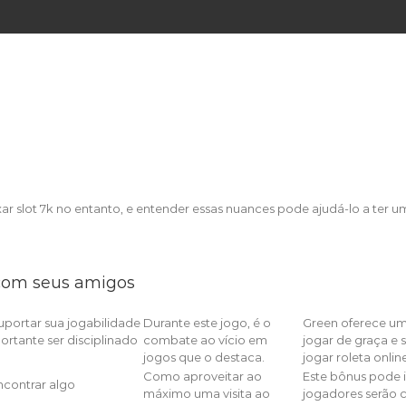
Home
Sobre
aixar slot 7k no entanto, e entender essas nuances pode ajudá-lo a ter
e com seus amigos
portar sua jogabilidade
Durante este jogo, é o
Green oferece um
ortante ser disciplinado
combate ao vício em
jogar de graça e
jogos que o destaca.
jogar roleta onlin
Como aproveitar ao
Este bônus pode i
ncontrar algo
máximo uma visita ao
jogadores serão c