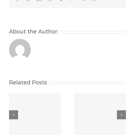
About the Author:
Related Posts
Qual O Melhor Slot
no
Ganhar Dinheiro
Para Ganhar
Roleta
Dinheiro