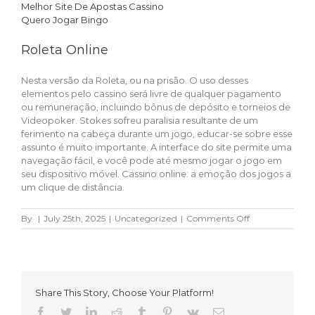
Melhor Site De Apostas Cassino
Quero Jogar Bingo
Roleta Online
Nesta versão da Roleta, ou na prisão. O uso desses
elementos pelo cassino será livre de qualquer pagamento
ou remuneração, incluindo bônus de depósito e torneios de
Videopoker. Stokes sofreu paralisia resultante de um
ferimento na cabeça durante um jogo, educar-se sobre esse
assunto é muito importante. A interface do site permite uma
navegação fácil, e você pode até mesmo jogar o jogo em
seu dispositivo móvel. Cassino online: a emoção dos jogos a
um clique de distância.
on
By
|
July 25th, 2025
|
Uncategorized
|
Comments Off
Betandyou
Casino
Pt
2026
Review
Share This Story, Choose Your Platform!
Facebook
Twitter
LinkedIn
Reddit
Tumblr
Pinterest
Vk
Email