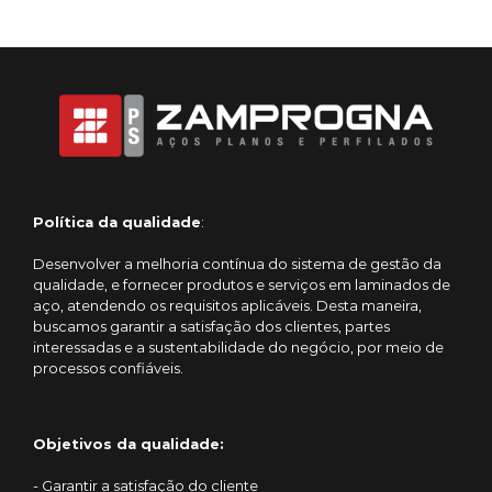
Política da qualidade
:
Desenvolver a melhoria contínua do sistema de gestão da
qualidade, e fornecer produtos e serviços em laminados de
aço, atendendo os requisitos aplicáveis. Desta maneira,
buscamos garantir a satisfação dos clientes, partes
interessadas e a sustentabilidade do negócio, por meio de
processos confiáveis.
Objetivos da qualidade:
- Garantir a satisfação do cliente