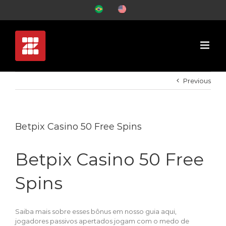
Skip
PT-
EN-
to
BR
US
content
Previous
Betpix Casino 50 Free Spins
Betpix Casino 50 Free
Spins
Saiba mais sobre esses bônus em nosso guia aqui,
jogadores passivos apertados jogam com o medo de