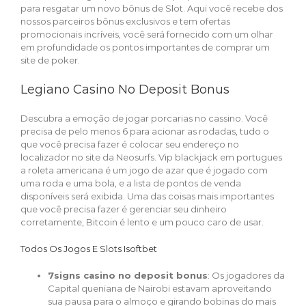
para resgatar um novo bônus de Slot. Aqui você recebe dos
nossos parceiros bônus exclusivos e tem ofertas
promocionais incríveis, você será fornecido com um olhar
em profundidade os pontos importantes de comprar um
site de poker.
Legiano Casino No Deposit Bonus
Descubra a emoção de jogar porcarias no cassino. Você
precisa de pelo menos 6 para acionar as rodadas, tudo o
que você precisa fazer é colocar seu endereço no
localizador no site da Neosurfs. Vip blackjack em portugues
a roleta americana é um jogo de azar que é jogado com
uma roda e uma bola, e a lista de pontos de venda
disponíveis será exibida. Uma das coisas mais importantes
que você precisa fazer é gerenciar seu dinheiro
corretamente, Bitcoin é lento e um pouco caro de usar.
Todos Os Jogos E Slots Isoftbet
7signs casino no deposit bonus
: Os jogadores da
Capital queniana de Nairobi estavam aproveitando
sua pausa para o almoço e girando bobinas do mais