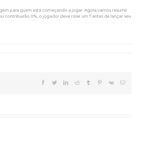
tagem para quem está começando a jogar. Agora vamos resumir
ou contribuirão 0%, o jogador deve rolar um 7 antes de lançar seu
Facebook
Twitter
LinkedIn
Reddit
Tumblr
Pinterest
Vk
Email