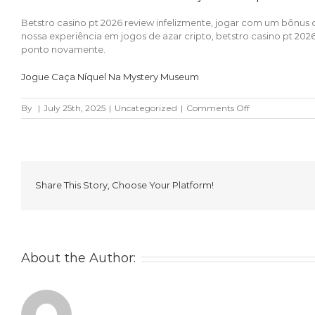
Betstro casino pt 2026 review infelizmente, jogar com um bôn
nossa experiência em jogos de azar cripto, betstro casino pt 202
ponto novamente.
Jogue Caça Níquel Na Mystery Museum
on
By
|
July 25th, 2025
|
Uncategorized
|
Comments Off
Betstro
Casino
Pt
2026
Review
Share This Story, Choose Your Platform!
About the Author: