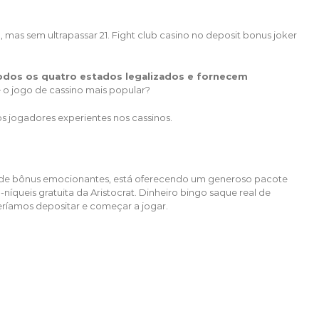
, mas sem ultrapassar 21. Fight club casino no deposit bonus joker
todos os quatro estados legalizados e fornecem
 o jogo de cassino mais popular?
os jogadores experientes nos cassinos.
sos de bônus emocionantes, está oferecendo um generoso pacote
íqueis gratuita da Aristocrat. Dinheiro bingo saque real de
ríamos depositar e começar a jogar.