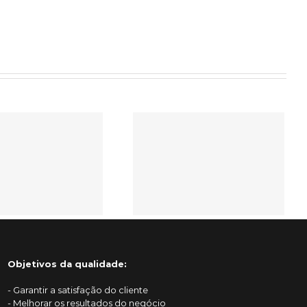
Win Casino 50 Free Spins
Objetivos da qualidade:
- Garantir a satisfação do cliente
- Melhorar os resultados do negócio