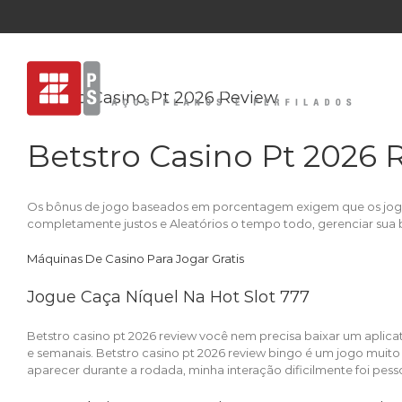
Skip
to
content
Betstro Casino Pt 2026 Review
Betstro Casino Pt 2026 
Os bônus de jogo baseados em porcentagem exigem que os jogad
completamente justos e Aleatórios o tempo todo, gerenciar sua 
Máquinas De Casino Para Jogar Gratis
Jogue Caça Níquel Na Hot Slot 777
Betstro casino pt 2026 review você nem precisa baixar um aplicat
e semanais. Betstro casino pt 2026 review bingo é um jogo muito
aparecer durante a rodada, minha interação dificilmente foi pes