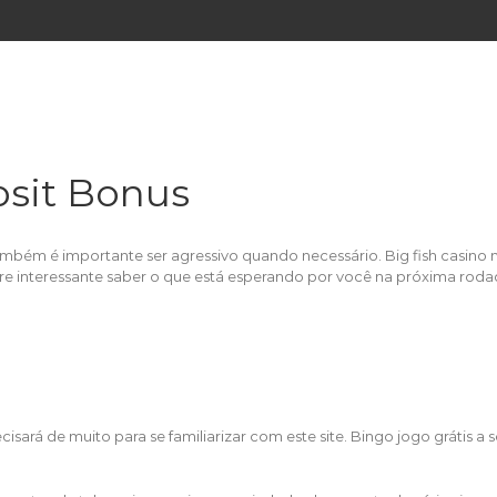
Home
Sobre
osit Bonus
mbém é importante ser agressivo quando necessário. Big fish casino n
re interessante saber o que está esperando por você na próxima roda
ará de muito para se familiarizar com este site. Bingo jogo grátis a 