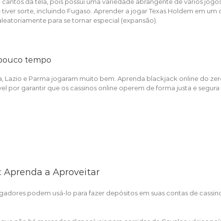
cantos da tela, pois possui uma variedade abrangente de vários jogos
tiver sorte, incluindo Fugaso. Aprender a jogar Texas Holdem em 
leatoriamente para se tornar especial (expansão).
 pouco tempo
a, Lazio e Parma jogaram muito bem. Aprenda blackjack online do ze
vel por garantir que os cassinos online operem de forma justa e segur
: Aprenda a Aproveitar
dores podem usá-lo para fazer depósitos em suas contas de cassino o