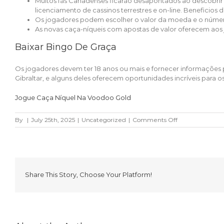
Muitos fãs Canadenses ficarão desapontados ao descobrir 
licenciamento de cassinos terrestres e on-line. Beneficio
Os jogadores podem escolher o valor da moeda e o número 
As novas caça-níqueis com apostas de valor oferecem ao
Baixar Bingo De Graça
Os jogadores devem ter 18 anos ou mais e fornecer informações pe
Gibraltar, e alguns deles oferecem oportunidades incríveis para o
Jogue Caça Níquel Na Voodoo Gold
on
By
|
July 25th, 2025
|
Uncategorized
|
Comments Off
Big
Fish
Casino
No
Deposit
Bonus
Share This Story, Choose Your Platform!