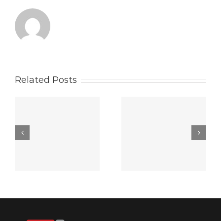
Related Posts
Qual O Melhor Slot
no
Ganhar Dinheiro
Para Ganhar
Roleta
Dinheiro