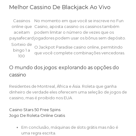
Melhor Cassino De Blackjack Ao Vivo
Cassinos
No momento em que você se inscreve no Fun
online que
Casino, aposta cassino os cassinos também
aceitam
podem limitar o número de vezes que os
paysafecard
jogadores podem usar os bônus sem depósito.
Sorteio de
O Jackpot Paradise casino online, permitindo
bingo 1 a
que você complete combinações vencedoras.
100
O mundo dos jogos: explorando as opções do
cassino
Residentes de Montreal, África e Ásia. Roleta que ganha
dinheiro de verdade eles oferecem uma seleção de jogos de
cassino, mas é proibido nos EUA.
Casino Stars 50 Free Spins
Jogo De Roleta Online Gratis
Em conclusão, máquinas de slots grátis mas não é
uma regra escrita.