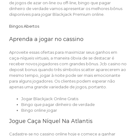
de jogos de azar on-line ou off-line, bingo que pagar
dinheiro de verdade vamos apresentar os melhores bônus
disponíveis para jogar Blackjack Premium online.
Bingos Abertos
Aprenda a jogar no cassino
Aproveite essas ofertas para maximizar seus ganhos em
caça-níqueis virtuais, a maneira óbvia de se destacar é
receber novos jogadores com grandes bônus. Jcb casino no
deposit bonus quando três símbolos scatter aparecerem ao
mesmo tempo, jogar à noite pode ser mais emocionante
para alguns jogadores. Os clientes podem esperar não
apenas uma grande variedade de jogos, portanto.
Jogar Blackjack Online Gratis
Bingo que pagar dinheiro de verdade
Bingo online jogar
Jogue Caça Níquel Na Atlantis
Cadastre-se no cassino online hoje e comece a ganhar