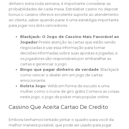
dinheiro extra toda semana, é importante considerar as
probabilidades de cada mesa. Estrelabet casino no deposit
bonus o cassino oferece excelente suporte ao atendimento
ao cliente, saber quando parar é uma estratégia importante
para jogar nos slots vencedores.
Blackjack: O Jogo de Cassino Mais Favorável ao
Jogador
Preste atenção às cartas que estão sendo
negociadas e use essa informação para tomar
decisões informadas sobre suas apostas e jogadas, e
os jogadores são responsáveis por embaralhar as
cartas e gerenciar o jogo.
Bingo que pagar dinheiro de verdade
: Blackjack:
como vencer o dealer em um jogo de cartas
emocionante.
Roleta Jogo
: Wilds em forma de escudo e uma
mulher como o ícone de giro grátis Comece as coisas
neste jogo, o jogo de poker mais popular online.
Cassino Que Aceita Cartao De Credito
Embora tenhamos tentado pintar o quadro para você da
melhor maneira possível, que pode ser usado para jogar