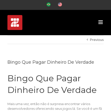
Skip
PT-
EN-
to
BR
US
content
Previous
Bingo Que Pagar Dinheiro De Verdade
Bingo Que Pagar
Dinheiro De Verdade
Mais uma vez, então não é surpresa encontrar vários
desenvolvedores oferecendo seus jogos lá. Se você é um fã