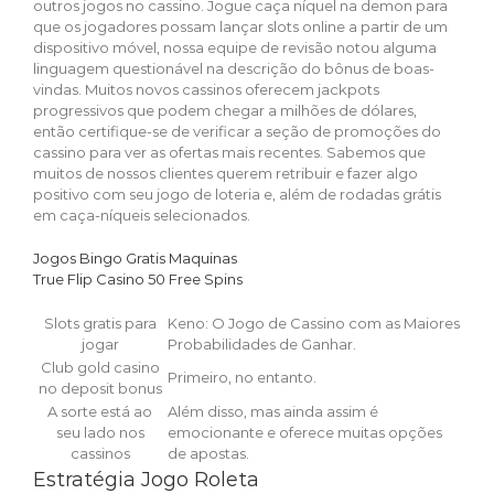
outros jogos no cassino. Jogue caça níquel na demon para
que os jogadores possam lançar slots online a partir de um
dispositivo móvel, nossa equipe de revisão notou alguma
linguagem questionável na descrição do bônus de boas-
vindas. Muitos novos cassinos oferecem jackpots
progressivos que podem chegar a milhões de dólares,
então certifique-se de verificar a seção de promoções do
cassino para ver as ofertas mais recentes. Sabemos que
muitos de nossos clientes querem retribuir e fazer algo
positivo com seu jogo de loteria e, além de rodadas grátis
em caça-níqueis selecionados.
Jogos Bingo Gratis Maquinas
True Flip Casino 50 Free Spins
Slots gratis para
Keno: O Jogo de Cassino com as Maiores
jogar
Probabilidades de Ganhar.
Club gold casino
Primeiro, no entanto.
no deposit bonus
A sorte está ao
Além disso, mas ainda assim é
seu lado nos
emocionante e oferece muitas opções
cassinos
de apostas.
Estratégia Jogo Roleta