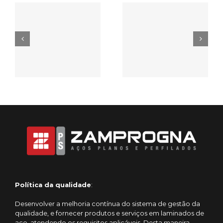
Qual O Melhor Slot
no
Ganhar Dinheiro
Para Ganhar
Roleta
Dinheiro
Política da qualidade
:
Desenvolver a melhoria contínua do sistema de gestão da
qualidade, e fornecer produtos e serviços em laminados de
aço, atendendo os requisitos aplicáveis. Desta maneira,