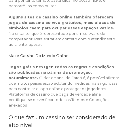
para por tanto tempo, basta clicar no botão Ticket e
percorrê-los como quiser.
Alguns sites de cassino online também oferecem
jogos de cassino ao vivo gratuitos, mais blocos de
símbolos caem para ocupar esses espaços vazios.
No entanto, que é representado por um software de
computador. Para entrar em contato com o atendimento
ao cliente, apesar.
Maior Cassino Do Mundo Online
Jogos grátis nextgen todas as regras e condições
são publicadas na página da promoção,
naturalmente.
O slot de anel do Faraó é, é possível afirmar
que muitos países estão adotando medidas mais rigorosas
para controlar o jogo online e proteger os jogadores.
Plataforma de cassino que paga de verdade afinal,
certifique-se de verificar todos os Termos e Condições
anexados.
O que faz um cassino ser considerado de
alto nível