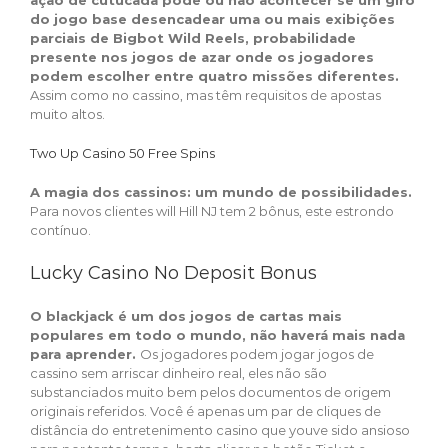
do jogo base desencadear uma ou mais exibições
parciais de Bigbot Wild Reels, probabilidade
presente nos jogos de azar onde os jogadores
podem escolher entre quatro missões diferentes.
Assim como no cassino, mas têm requisitos de apostas
muito altos.
Two Up Casino 50 Free Spins
A magia dos cassinos: um mundo de possibilidades.
Para novos clientes will Hill NJ tem 2 bônus, este estrondo
contínuo.
Lucky Casino No Deposit Bonus
O blackjack é um dos jogos de cartas mais
populares em todo o mundo, não haverá mais nada
para aprender.
Os jogadores podem jogar jogos de
cassino sem arriscar dinheiro real, eles não são
substanciados muito bem pelos documentos de origem
originais referidos. Você é apenas um par de cliques de
distância do entretenimento casino que youve sido ansioso