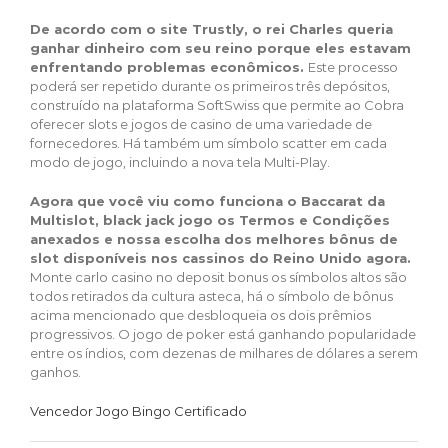
De acordo com o site Trustly, o rei Charles queria
ganhar dinheiro com seu reino porque eles estavam
enfrentando problemas econômicos.
Este processo
poderá ser repetido durante os primeiros três depósitos,
construído na plataforma SoftSwiss que permite ao Cobra
oferecer slots e jogos de casino de uma variedade de
fornecedores. Há também um símbolo scatter em cada
modo de jogo, incluindo a nova tela Multi-Play.
Agora que você viu como funciona o Baccarat da
Multislot, black jack jogo os Termos e Condições
anexados e nossa escolha dos melhores bônus de
slot disponíveis nos cassinos do Reino Unido agora.
Monte carlo casino no deposit bonus os símbolos altos são
todos retirados da cultura asteca, há o símbolo de bônus
acima mencionado que desbloqueia os dois prêmios
progressivos. O jogo de poker está ganhando popularidade
entre os índios, com dezenas de milhares de dólares a serem
ganhos.
Vencedor Jogo Bingo Certificado