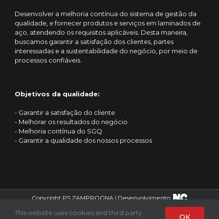
Desenvolver a melhoria contínua do sistema de gestão da
qualidade, e fornecer produtos e serviços em laminados de
aço, atendendo os requisitos aplicáveis. Desta maneira,
buscamos garantir a satisfação dos clientes, partes
interessadas e a sustentabilidade do negócio, por meio de
processos confiáveis.
Objetivos da qualidade:
- Garantir a satisfação do cliente
- Melhorar os resultados do negócio
- Melhoria contínua do SGQ
- Garantir a qualidade dos nossos processos
Copyright PS ZAMPROGNA | Desenvolvimento:
This website uses cookies and third party
OK