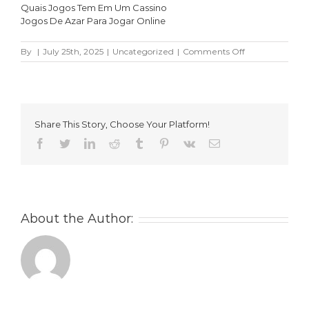
Quais Jogos Tem Em Um Cassino
Jogos De Azar Para Jogar Online
on
By
|
July 25th, 2025
|
Uncategorized
|
Comments Off
Bonus
De
Casino
Gratis
Share This Story, Choose Your Platform!
Facebook
Twitter
LinkedIn
Reddit
Tumblr
Pinterest
Vk
Email
About the Author: