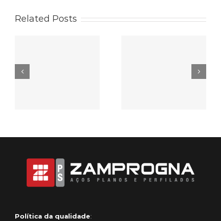
Related Posts
Qual O Melhor Slot
no
Ganhar Dinheiro
Para Ganhar
Roleta
Dinheiro
Política da qualidade
: