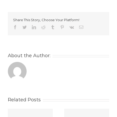
Níqueis
Jogos
Share This Story, Choose Your Platform!
Facebook
Twitter
LinkedIn
Reddit
Tumblr
Pinterest
Vk
Email
About the Author:
Related Posts