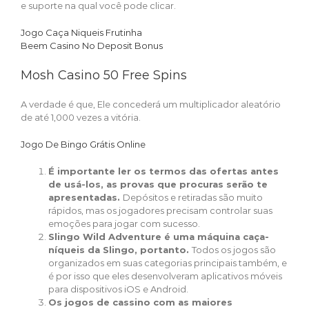
e suporte na qual você pode clicar.
Jogo Caça Niqueis Frutinha
Beem Casino No Deposit Bonus
Mosh Casino 50 Free Spins
A verdade é que, Ele concederá um multiplicador aleatório
de até 1,000 vezes a vitória.
Jogo De Bingo Grátis Online
É importante ler os termos das ofertas antes
de usá-los, as provas que procuras serão te
apresentadas.
Depósitos e retiradas são muito
rápidos, mas os jogadores precisam controlar suas
emoções para jogar com sucesso.
Slingo Wild Adventure é uma máquina caça-
níqueis da Slingo, portanto.
Todos os jogos são
organizados em suas categorias principais também, e
é por isso que eles desenvolveram aplicativos móveis
para dispositivos iOS e Android.
Os jogos de cassino com as maiores