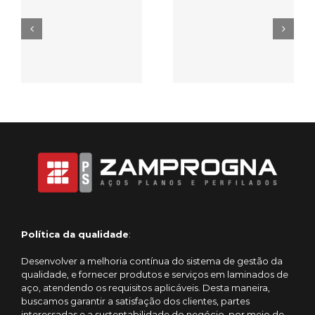
Qual O Melhor Slot
no
Ganhar Dinheiro
Para Ganhar
Roleta
Dinheiro
Política da qualidade
:
Desenvolver a melhoria contínua do sistema de gestão da
qualidade, e fornecer produtos e serviços em laminados de
aço, atendendo os requisitos aplicáveis. Desta maneira,
buscamos garantir a satisfação dos clientes, partes
interessadas e a sustentabilidade do negócio, por meio de