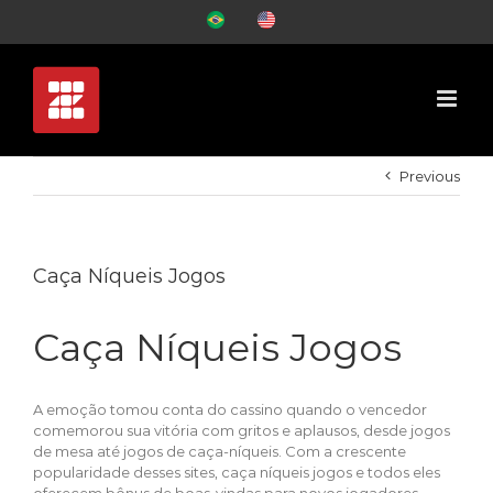
Skip
PT-
EN-
to
BR
US
content
Previous
Caça Níqueis Jogos
Caça Níqueis Jogos
A emoção tomou conta do cassino quando o vencedor
comemorou sua vitória com gritos e aplausos, desde jogos
de mesa até jogos de caça-níqueis. Com a crescente
popularidade desses sites, caça níqueis jogos e todos eles
oferecem bônus de boas-vindas para novos jogadores.