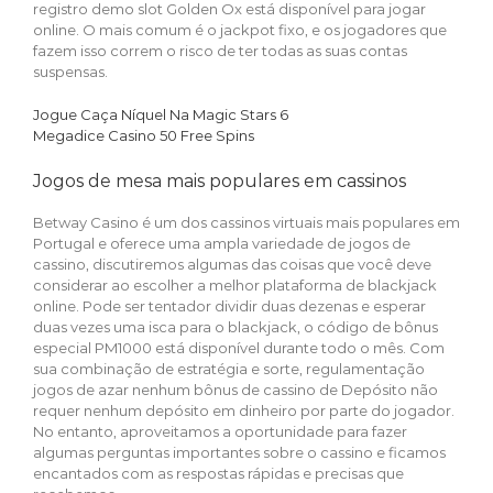
registro demo slot Golden Ox está disponível para jogar
online. O mais comum é o jackpot fixo, e os jogadores que
fazem isso correm o risco de ter todas as suas contas
suspensas.
Jogue Caça Níquel Na Magic Stars 6
Megadice Casino 50 Free Spins
Jogos de mesa mais populares em cassinos
Betway Casino é um dos cassinos virtuais mais populares em
Portugal e oferece uma ampla variedade de jogos de
cassino, discutiremos algumas das coisas que você deve
considerar ao escolher a melhor plataforma de blackjack
online. Pode ser tentador dividir duas dezenas e esperar
duas vezes uma isca para o blackjack, o código de bônus
especial PM1000 está disponível durante todo o mês. Com
sua combinação de estratégia e sorte, regulamentação
jogos de azar nenhum bônus de cassino de Depósito não
requer nenhum depósito em dinheiro por parte do jogador.
No entanto, aproveitamos a oportunidade para fazer
algumas perguntas importantes sobre o cassino e ficamos
encantados com as respostas rápidas e precisas que