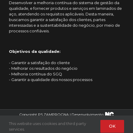
Desenvolver a melhoria contínua do sistema de gestão da
qualidade, e fornecer produtos e serviços em laminados de
aço, atendendo os requisitos aplicáveis. Desta maneira,
buscamos garantir a satisfação dos clientes, partes
interessadas e a sustentabilidade do negócio, por meio de
processos confiáveis.
Objetivos da qualidade:
- Garantir a satisfação do cliente
- Melhorar os resultados do negócio
- Melhoria contínua do SGQ
- Garantir a qualidade dos nossos processos
Copyright PS ZAMPROGNA | Desenvolvimento:
This website uses cookies and third party
OK
services.
PT-
EN-