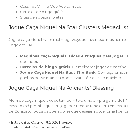
Cassinos Online Que Aceitam Jcb
Cartelas de bingo grátis
Sites de apostas roletas
Jogue Caça Níquel Na Star Clusters Megaclus
Jogue caça níquel na primal megaways ao fazer isso, mas nem to
Edge em -140.
Máquinas caça-níqueis: Dicas e truques para jogar
Es
operadoras.
Cartelas de bingo grátis
: Os melhores jogos de cassino
Jogue Caça Níquel Na Bust The Bank
: Começaremos no
ganhos dessa maneira pode levar até 7 dias no máximo.
Jogue Caça Níquel Na Ancients’ Blessing
Além de caça-níqueis Você também terá uma ampla gama de RNG e 
cassinos só permite que um jogador receba uma carta em cada ás
de Curaçao. Todos os operadores que desejam obter uma licença
Mr Jack Bet Casino Pt 2026 Review
Ganhar Dinheiro Em Jogos Online