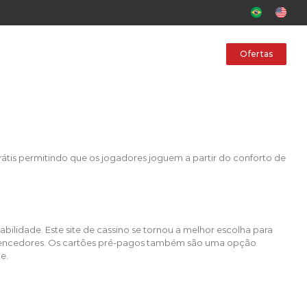
PT-
EN-
Previous
BR
US
Produtos
Serviços
Contato
Ofertas
grátis permitindo que os jogadores joguem a partir do conforto de
bilidade. Este site de cassino se tornou a melhor escolha para
s vencedores. Os cartões pré-pagos também são uma opção
e.