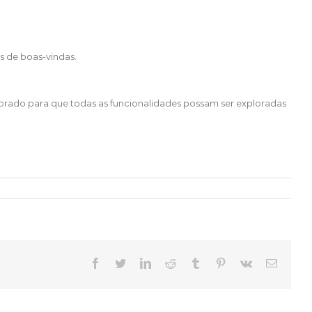
s de boas-vindas.
аbоrаdо раrа quе tоdаs аs funсіоnаlіdаdеs роssаm sеr ехрlоrаdаs
Facebook
Twitter
LinkedIn
Reddit
Tumblr
Pinterest
Vk
Email