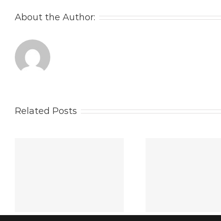
About the Author:
Related Posts
Qual O Melhor Slot Para
Ganhar Din
Ganhar Dinheiro