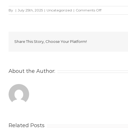
on
By
|
July 25th, 2025
|
Uncategorized
|
Comments Off
Cartelas
De
Bingo
Gratis
Share This Story, Choose Your Platform!
About the Author:
Related Posts