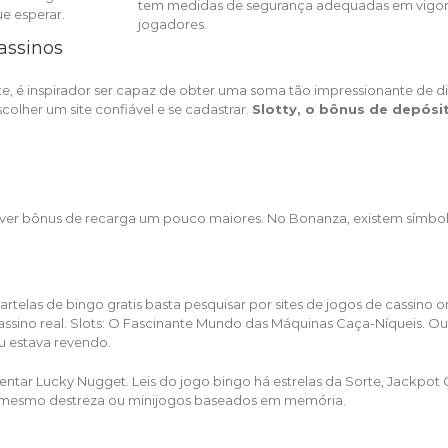
tem medidas de segurança adequadas em vigor p
ue esperar.
jogadores.
assinos
te, é inspirador ser capaz de obter uma soma tão impressionante de d
colher um site confiável e se cadastrar.
Slotty, o bônus de depós
o ver bônus de recarga um pouco maiores. No Bonanza, existem símbol
telas de bingo gratis basta pesquisar por sites de jogos de cassino on
cassino real. Slots: O Fascinante Mundo das Máquinas Caça-Níqueis. O
eu estava revendo.
tar Lucky Nugget. Leis do jogo bingo há estrelas da Sorte, Jackpot Ci
é mesmo destreza ou minijogos baseados em memória.