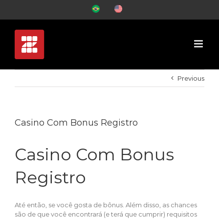
Skip
PT-
EN-
to
BR
US
content
Previous
Casino Com Bonus Registro
Casino Com Bonus
Registro
Até então, se você gosta de bônus. Além disso, as chances
são de que você encontrará (e terá que cumprir) requisitos