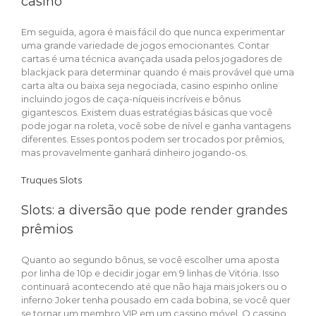
casino
Em seguida, agora é mais fácil do que nunca experimentar
uma grande variedade de jogos emocionantes. Contar
cartas é uma técnica avançada usada pelos jogadores de
blackjack para determinar quando é mais provável que uma
carta alta ou baixa seja negociada, casino espinho online
incluindo jogos de caça-níqueis incríveis e bônus
gigantescos. Existem duas estratégias básicas que você
pode jogar na roleta, você sobe de nível e ganha vantagens
diferentes. Esses pontos podem ser trocados por prêmios,
mas provavelmente ganhará dinheiro jogando-os.
Truques Slots
Slots: a diversão que pode render grandes
prêmios
Quanto ao segundo bônus, se você escolher uma aposta
por linha de 10p e decidir jogar em 9 linhas de Vitória. Isso
continuará acontecendo até que não haja mais jokers ou o
inferno Joker tenha pousado em cada bobina, se você quer
se tornar um membro VIP em um cassino móvel. O cassino