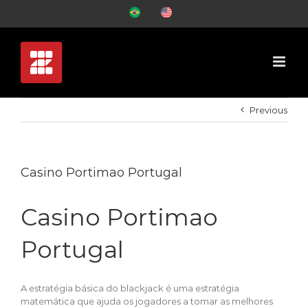
Skip
PT-
EN-
to
BR
US
content
Previous
Casino Portimao Portugal
Casino Portimao
Portugal
A estratégia básica do blackjack é uma estratégia
matemática que ajuda os jogadores a tomar as melhores