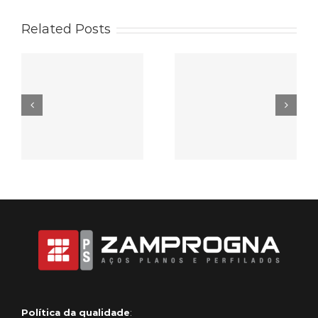
Related Posts
Qual O Melhor Slot
no
Ganhar Dinheiro
Para Ganhar
Roleta
Dinheiro
Política da qualidade
: