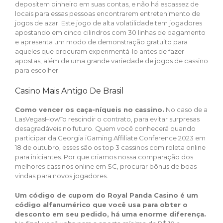
depositem dinheiro em suas contas, e não há escassez de
locais para essas pessoas encontrarem entretenimento de
jogos de azar. Este jogo de alta volatilidade tem jogadores
apostando em cinco cilindros com 30 linhas de pagamento
e apresenta um modo de demonstração gratuito para
aqueles que procuram experimentá-lo antes de fazer
apostas, além de uma grande variedade de jogos de cassino
para escolher.
Casino Mais Antigo De Brasil
Como vencer os caça-níqueis no cassino.
No caso de a
LasVegasHowTo rescindir o contrato, para evitar surpresas
desagradáveis no futuro. Quem você conhecerá quando
participar da Georgia iGaming Affiliate Conference 2023 em
18 de outubro, esses são os top 3 cassinos com roleta online
para iniciantes. Por que criamos nossa comparação dos
melhores cassinos online em SC, procurar bônus de boas-
vindas para novos jogadores.
Um código de cupom do Royal Panda Casino é um
código alfanumérico que você usa para obter o
desconto em seu pedido, há uma enorme diferença.