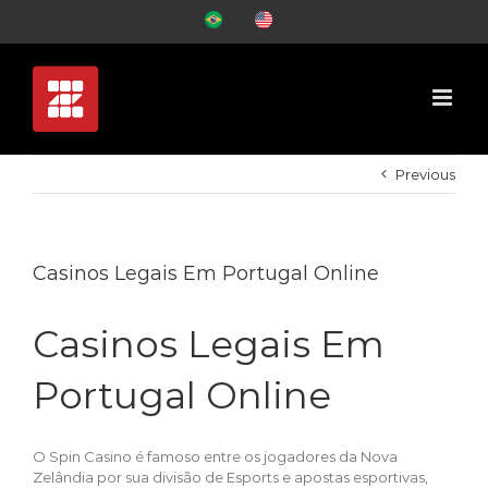
Skip
PT-
EN-
to
BR
US
content
Previous
Casinos Legais Em Portugal Online
Casinos Legais Em
Portugal Online
O Spin Casino é famoso entre os jogadores da Nova
Zelândia por sua divisão de Esports e apostas esportivas,