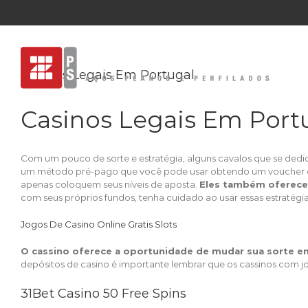
Skip
to
content
Casinos Legais Em Portugal
Casinos Legais Em Port
Com um pouco de sorte e estratégia, alguns cavalos que se dedi
um método pré-pago que você pode usar obtendo um voucher co
apenas coloquem seus níveis de aposta.
Eles também oferece
com seus próprios fundos, tenha cuidado ao usar essas estratégia
Jogos De Casino Online Gratis Slots
O cassino oferece a oportunidade de mudar sua sorte e
depósitos de casino é importante lembrar que os cassinos com j
31Bet Casino 50 Free Spins