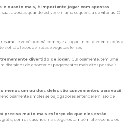
o-e quanto mais, é importante jogar com apostas
ar suas apostas quando estiver em uma sequência de vitórias. O
 resumo, e você poderá começar a jogar imediatamente após a
ot são feitos de frutas e vegetais felizes.
xtremamente divertido de jogar.
Curiosamente, tem uma
am distraídos de apontar os pagamentos mais altos possíveis.
elo menos um ou dois deles são convenientes para você.
 silenciosamente simples se os jogadores entenderem isso de
oi preciso muito mais esforço do que eles estão
as grátis, com os cassinos mais seguros também oferecendo os