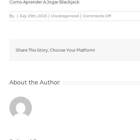
Como Aprender A Jogar Blackjack
on
By
|
July 25th, 2025
|
Uncategorized
|
Comments Off
Casinos
Legais
Em
Portugal
Share This Story, Choose Your Platform!
About the Author: