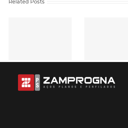
Related Posts
Qual O Melhor Slot Para
Ganhar Din
Ganhar Dinheiro