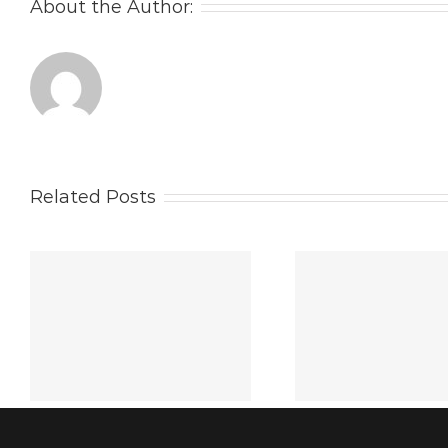
About the Author:
Related Posts
Qual O Melhor Slot Para
Ganhar Din
Ganhar Dinheiro