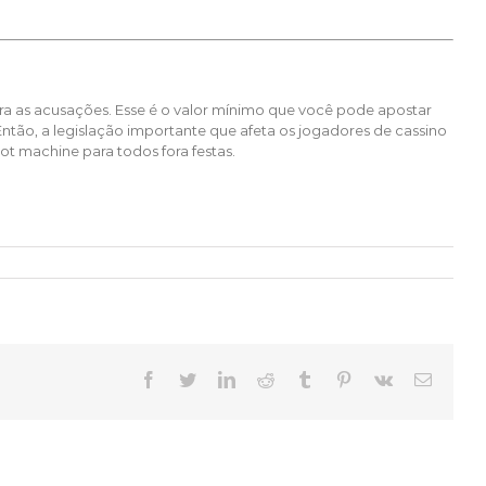
ra as acusações. Esse é o valor mínimo que você pode apostar
ntão, a legislação importante que afeta os jogadores de cassino
lot machine para todos fora festas.
Facebook
Twitter
LinkedIn
Reddit
Tumblr
Pinterest
Vk
Email