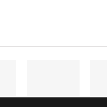
Aplicativo Slots Paga
heiro Roleta
Mesmo