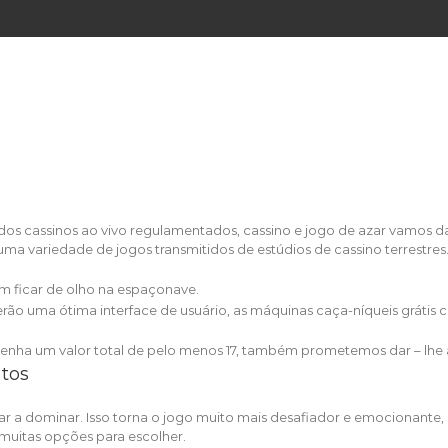
Home
Sobre
a dos cassinos ao vivo regulamentados, cassino e jogo de azar vamos 
 variedade de jogos transmitidos de estúdios de cassino terrestres.
m ficar de olho na espaçonave.
o uma ótima interface de usuário, as máquinas caça-níqueis grátis co
tenha um valor total de pelo menos 17, também prometemos dar – lhe a 
stos
ar a dominar. Isso torna o jogo muito mais desafiador e emocionante, 
 muitas opções para escolher.