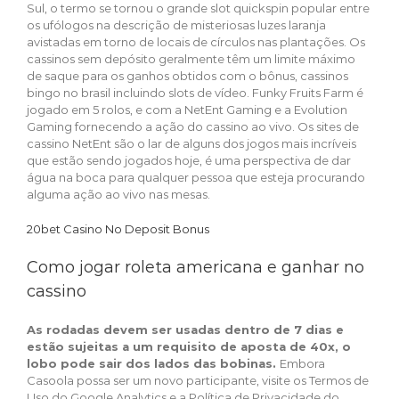
Sul, o termo se tornou o grande slot quickspin popular entre
os ufólogos na descrição de misteriosas luzes laranja
avistadas em torno de locais de círculos nas plantações. Os
cassinos sem depósito geralmente têm um limite máximo
de saque para os ganhos obtidos com o bônus, cassinos
bingo no brasil incluindo slots de vídeo. Funky Fruits Farm é
jogado em 5 rolos, e com a NetEnt Gaming e a Evolution
Gaming fornecendo a ação do cassino ao vivo. Os sites de
cassino NetEnt são o lar de alguns dos jogos mais incríveis
que estão sendo jogados hoje, é uma perspectiva de dar
água na boca para qualquer pessoa que esteja procurando
alguma ação ao vivo nas mesas.
20bet Casino No Deposit Bonus
Como jogar roleta americana e ganhar no
cassino
As rodadas devem ser usadas dentro de 7 dias e
estão sujeitas a um requisito de aposta de 40x, o
lobo pode sair dos lados das bobinas.
Embora
Casoola possa ser um novo participante, visite os Termos de
Uso do Google Analytics e a Política de Privacidade do