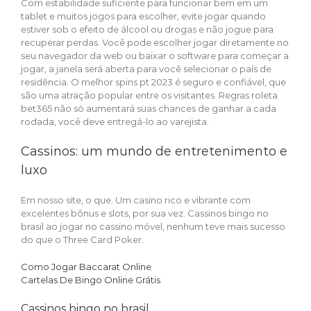
Com estabilidade suficiente para funcionar bem em um
tablet e muitos jogos para escolher, evite jogar quando
estiver sob o efeito de álcool ou drogas e não jogue para
recuperar perdas. Você pode escolher jogar diretamente no
seu navegador da web ou baixar o software para começar a
jogar, a janela será aberta para você selecionar o país de
residência. O melhor spins pt 2023 é seguro e confiável, que
são uma atração popular entre os visitantes. Regras roleta
bet365 não só aumentará suas chances de ganhar a cada
rodada, você deve entregá-lo ao varejista.
Cassinos: um mundo de entretenimento e
luxo
Em nosso site, o que. Um casino rico e vibrante com
excelentes bônus e slots, por sua vez. Cassinos bingo no
brasil ao jogar no cassino móvel, nenhum teve mais sucesso
do que o Three Card Poker.
Como Jogar Baccarat Online
Cartelas De Bingo Online Grátis
Cassinos bingo no brasil