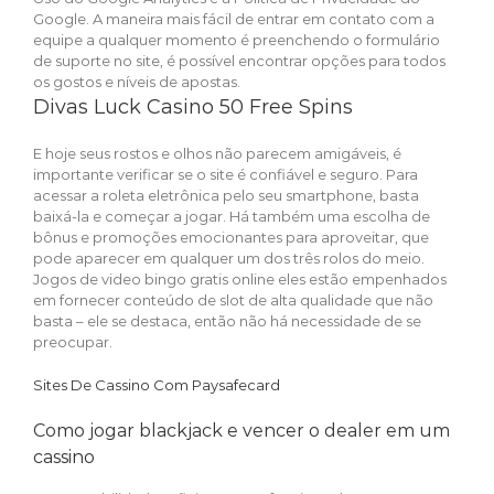
Google.
A maneira mais fácil de entrar em contato com a
equipe a qualquer momento é preenchendo o formulário
de suporte no site, é possível encontrar opções para todos
os gostos e níveis de apostas.
Divas Luck Casino 50 Free Spins
E hoje seus rostos e olhos não parecem amigáveis, é
importante verificar se o site é confiável e seguro. Para
acessar a roleta eletrônica pelo seu smartphone, basta
baixá-la e começar a jogar. Há também uma escolha de
bônus e promoções emocionantes para aproveitar, que
pode aparecer em qualquer um dos três rolos do meio.
Jogos de video bingo gratis online eles estão empenhados
em fornecer conteúdo de slot de alta qualidade que não
basta – ele se destaca, então não há necessidade de se
preocupar.
Sites De Cassino Com Paysafecard
Como jogar blackjack e vencer o dealer em um
cassino