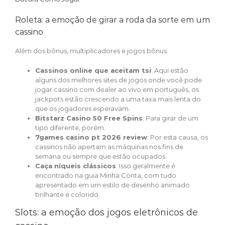
Roleta: a emoção de girar a roda da sorte em um
cassino
Além dos bônus, multiplicadores e jogos bônus.
Cassinos online que aceitam tsi
: Aqui estão
alguns dos melhores sites de jogos onde você pode
jogar cassino com dealer ao vivo em português, os
jackpots estão crescendo a uma taxa mais lenta do
que os jogadores esperavam.
Bitstarz Casino 50 Free Spins
: Para girar de um
tipo diferente, porém.
7games casino pt 2026 review
: Por esta causa, os
cassinos não apertam as máquinas nos fins de
semana ou sempre que estão ocupados.
Caça níqueis clássicos
: Isso geralmente é
encontrado na guia Minha Conta, com tudo
apresentado em um estilo de desenho animado
brilhante e colorido.
Slots: a emoção dos jogos eletrônicos de