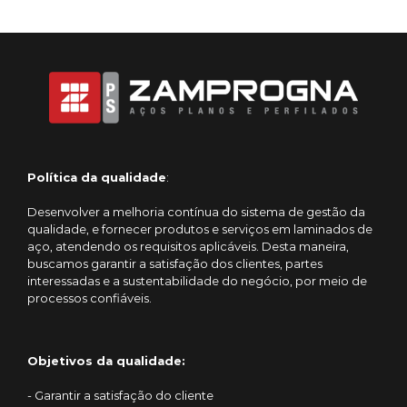
Política da qualidade
:
Desenvolver a melhoria contínua do sistema de gestão da
qualidade, e fornecer produtos e serviços em laminados de
aço, atendendo os requisitos aplicáveis. Desta maneira,
buscamos garantir a satisfação dos clientes, partes
interessadas e a sustentabilidade do negócio, por meio de
processos confiáveis.
Objetivos da qualidade:
- Garantir a satisfação do cliente