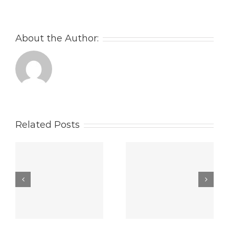
About the Author:
Related Posts
Qual O Melhor Slot
no
Ganhar Dinheiro
Para Ganhar
Roleta
Dinheiro