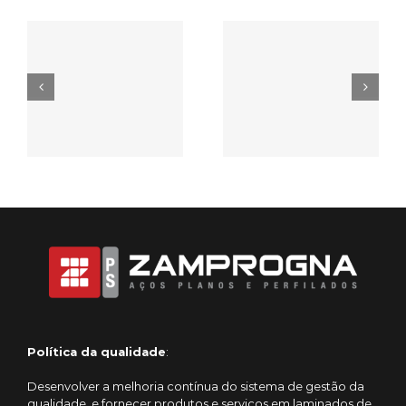
Qual O Melhor Slot
no
Ganhar Dinheiro
Para Ganhar
Roleta
Dinheiro
Política da qualidade
:
Desenvolver a melhoria contínua do sistema de gestão da
qualidade, e fornecer produtos e serviços em laminados de