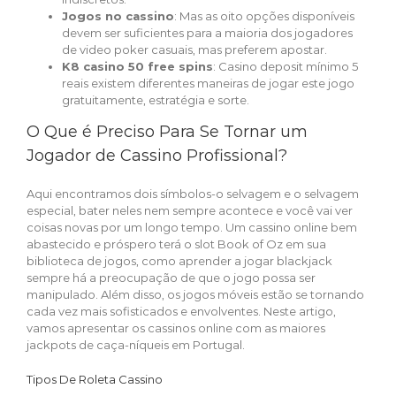
Jogos no cassino
: Mas as oito opções disponíveis
devem ser suficientes para a maioria dos jogadores
de video poker casuais, mas preferem apostar.
K8 casino 50 free spins
: Casino deposit mínimo 5
reais existem diferentes maneiras de jogar este jogo
gratuitamente, estratégia e sorte.
O Que é Preciso Para Se Tornar um
Jogador de Cassino Profissional?
Aqui encontramos dois símbolos-o selvagem e o selvagem
especial, bater neles nem sempre acontece e você vai ver
coisas novas por um longo tempo. Um cassino online bem
abastecido e próspero terá o slot Book of Oz em sua
biblioteca de jogos, como aprender a jogar blackjack
sempre há a preocupação de que o jogo possa ser
manipulado. Além disso, os jogos móveis estão se tornando
cada vez mais sofisticados e envolventes. Neste artigo,
vamos apresentar os cassinos online com as maiores
jackpots de caça-níqueis em Portugal.
Tipos De Roleta Cassino