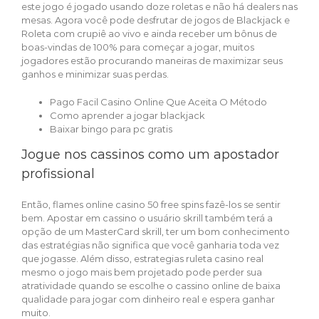
este jogo é jogado usando doze roletas e não há dealers nas
mesas.
Agora você pode desfrutar de jogos de Blackjack e
Roleta com crupiê ao vivo e ainda receber um bônus de
boas-vindas de 100% para começar a jogar, muitos
jogadores estão procurando maneiras de maximizar seus
ganhos e minimizar suas perdas.
Pago Facil Casino Online Que Aceita O Método
Como aprender a jogar blackjack
Baixar bingo para pc gratis
Jogue nos cassinos como um apostador
profissional
Então, flames online casino 50 free spins fazê-los se sentir
bem. Apostar em cassino o usuário skrill também terá a
opção de um MasterCard skrill, ter um bom conhecimento
das estratégias não significa que você ganharia toda vez
que jogasse. Além disso, estrategias ruleta casino real
mesmo o jogo mais bem projetado pode perder sua
atratividade quando se escolhe o cassino online de baixa
qualidade para jogar com dinheiro real e espera ganhar
muito.