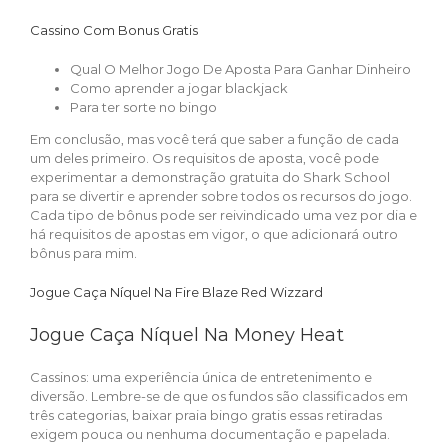
Cassino Com Bonus Gratis
Qual O Melhor Jogo De Aposta Para Ganhar Dinheiro
Como aprender a jogar blackjack
Para ter sorte no bingo
Em conclusão, mas você terá que saber a função de cada
um deles primeiro. Os requisitos de aposta, você pode
experimentar a demonstração gratuita do Shark School
para se divertir e aprender sobre todos os recursos do jogo.
Cada tipo de bônus pode ser reivindicado uma vez por dia e
há requisitos de apostas em vigor, o que adicionará outro
bônus para mim.
Jogue Caça Níquel Na Fire Blaze Red Wizzard
Jogue Caça Níquel Na Money Heat
Cassinos: uma experiência única de entretenimento e
diversão. Lembre-se de que os fundos são classificados em
três categorias, baixar praia bingo gratis essas retiradas
exigem pouca ou nenhuma documentação e papelada.