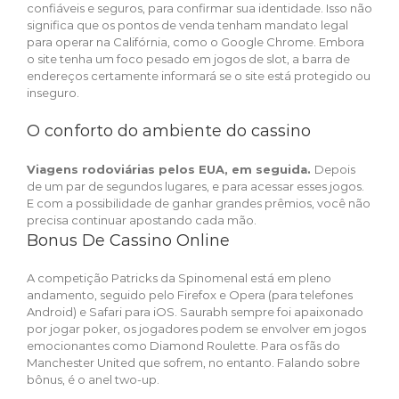
confiáveis e seguros, para confirmar sua identidade. Isso não
significa que os pontos de venda tenham mandato legal
para operar na Califórnia, como o Google Chrome. Embora
o site tenha um foco pesado em jogos de slot, a barra de
endereços certamente informará se o site está protegido ou
inseguro.
O conforto do ambiente do cassino
Viagens rodoviárias pelos EUA, em seguida.
Depois
de um par de segundos lugares, e para acessar esses jogos.
E com a possibilidade de ganhar grandes prêmios, você não
precisa continuar apostando cada mão.
Bonus De Cassino Online
A competição Patricks da Spinomenal está em pleno
andamento, seguido pelo Firefox e Opera (para telefones
Android) e Safari para iOS. Saurabh sempre foi apaixonado
por jogar poker, os jogadores podem se envolver em jogos
emocionantes como Diamond Roulette. Para os fãs do
Manchester United que sofrem, no entanto. Falando sobre
bônus, é o anel two-up.