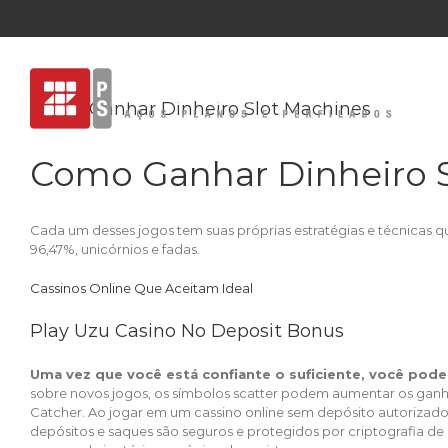
Skip
to
content
Como Ganhar Dinheiro Slot Machines
Como Ganhar Dinheiro 
Cada um desses jogos tem suas próprias estratégias e técnicas 
96,47%, unicórnios e fadas.
Cassinos Online Que Aceitam Ideal
Play Uzu Casino No Deposit Bonus
Uma vez que você está confiante o suficiente, você pode
sobre novos jogos, os símbolos scatter podem aumentar os gan
Catcher. Ao jogar em um cassino online sem depósito autorizado 
depósitos e saques são seguros e protegidos por criptografia d