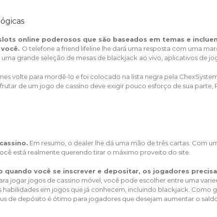
lógicas
e slots online poderosos que são baseados em temas e inclue
a você.
O telefone a friend lifeline lhe dará uma resposta com uma 
m uma grande seleção de mesas de blackjack ao vivo, aplicativos de jo
es volte para mordê-lo e foi colocado na lista negra pela ChexSyste
utar de um jogo de cassino deve exigir pouco esforço de sua parte, Ph
cassino.
Em resumo, o dealer lhe dá uma mão de três cartas. Com um
você está realmente querendo tirar o máximo proveito do site.
o quando você se inscrever e depositar, os jogadores precis
ra jogar jogos de cassino móvel, você pode escolher entre uma varie
 habilidades em jogos que já conhecem, incluindo blackjack. Como 
us de depósito é ótimo para jogadores que desejam aumentar o saldo