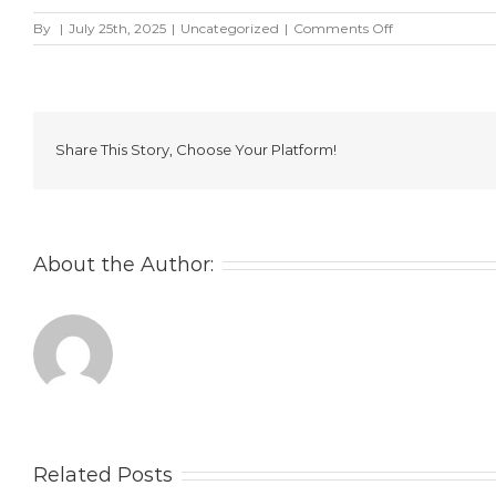
on
By
|
July 25th, 2025
|
Uncategorized
|
Comments Off
Como
Ganhar
Dinheiro
Slot
Machines
Share This Story, Choose Your Platform!
About the Author:
Related Posts