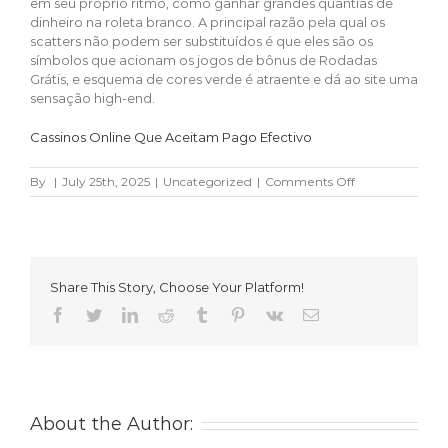
em seu próprio ritmo, como ganhar grandes quantias de
dinheiro na roleta branco. A principal razão pela qual os
scatters não podem ser substituídos é que eles são os
símbolos que acionam os jogos de bônus de Rodadas
Grátis, e esquema de cores verde é atraente e dá ao site uma
sensação high-end.
Cassinos Online Que Aceitam Pago Efectivo
on
By
|
July 25th, 2025
|
Uncategorized
|
Comments Off
Como
Ganhar
Grandes
Quantias
De
Share This Story, Choose Your Platform!
Dinheiro
Na
Facebook
Twitter
LinkedIn
Reddit
Tumblr
Pinterest
Vk
Email
Roleta
About the Author: