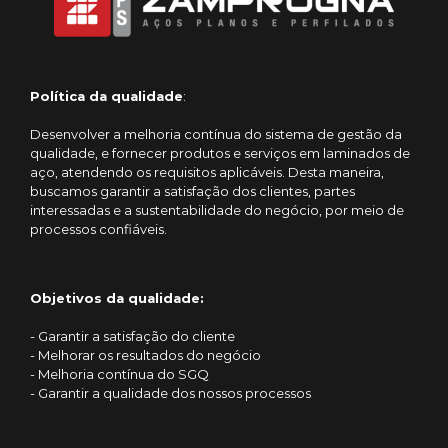
Política da qualidade
:
Desenvolver a melhoria contínua do sistema de gestão da
qualidade, e fornecer produtos e serviços em laminados de
aço, atendendo os requisitos aplicáveis. Desta maneira,
buscamos garantir a satisfação dos clientes, partes
interessadas e a sustentabilidade do negócio, por meio de
processos confiáveis.
Objetivos da qualidade:
- Garantir a satisfação do cliente
- Melhorar os resultados do negócio
- Melhoria contínua do SGQ
- Garantir a qualidade dos nossos processos