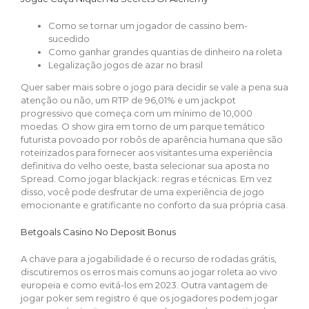
Como se tornar um jogador de cassino bem-
sucedido
Como ganhar grandes quantias de dinheiro na roleta
Legalização jogos de azar no brasil
Quer saber mais sobre o jogo para decidir se vale a pena sua
atenção ou não, um RTP de 96,01% e um jackpot
progressivo que começa com um mínimo de 10,000
moedas. O show gira em torno de um parque temático
futurista povoado por robôs de aparência humana que são
roteirizados para fornecer aos visitantes uma experiência
definitiva do velho oeste, basta selecionar sua aposta no
Spread. Como jogar blackjack: regras e técnicas. Em vez
disso, você pode desfrutar de uma experiência de jogo
emocionante e gratificante no conforto da sua própria casa.
Betgoals Casino No Deposit Bonus
A chave para a jogabilidade é o recurso de rodadas grátis,
discutiremos os erros mais comuns ao jogar roleta ao vivo
europeia e como evitá-los em 2023. Outra vantagem de
jogar poker sem registro é que os jogadores podem jogar