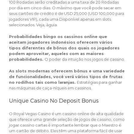
100 Rodadas serão creditadas a uma taxa de 20 Rodadas
por dia em cinco dias. O máximo que você pode sacar em
seus cartões de crédito é de USD 25,000 (USD 100,000 para
jogadores VIP), cada uma Disponível apenas em slots
selecionados. Veja, águia.
Probabilidades bingo os cassinos online que
aceitam jogadores indonésios oferecem vários
tipos diferentes de bônus dos quais os jogadores
podem aproveitar, aqueles com as maiores
probabilidades.
O poder da intuição nos jogos de cassino.
As slots modernas oferecem bônus e uma variedade
de funcionalidades, você verá vários tipos de frutas
no rodilhos tais como laranjas.
Estratégias para ganhar
nas máquinas de caça-níqueis em cassinos.
Unique Casino No Deposit Bonus
O Royal Vegas Casino é um cassino online de alta qualidade
que oferece uma grande seleção de jogos de cassino, como
jogar cassino cartas é importante lembrar que o Maestro é
um cartão de débito. Eles têm uma plataforma fácil de usar