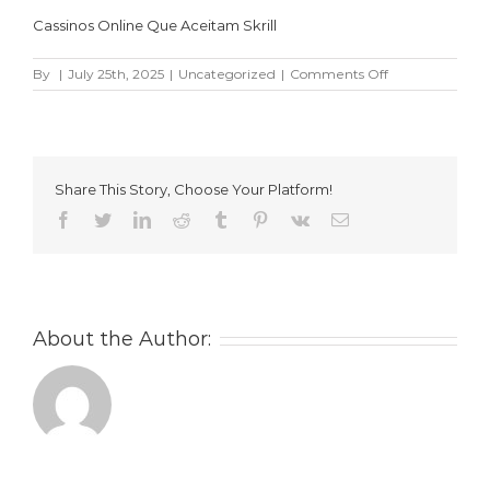
Cassinos Online Que Aceitam Skrill
on
By
|
July 25th, 2025
|
Uncategorized
|
Comments Off
Como
Jogar
Cassino
Cartas
Share This Story, Choose Your Platform!
Facebook
Twitter
LinkedIn
Reddit
Tumblr
Pinterest
Vk
Email
About the Author: