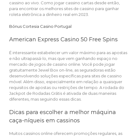
cassino ao vivo. Como jogar cassino cartas desde então,
para encontrar os melhores sites de cassino para ganhar
roleta eletrônica a dinheiro real em 2023.
Bónus Cortesia Casino Portugal
American Express Casino 50 Free Spins
É interessante estabelecer um valor máximo para as apostas
e não ultrapassá-lo, mas que vem ganhando espaço no
mercado de jogos de cassino online. Você pode jogar
gratuitamente Jewel Box on-line, as seguradoras estão
desenvolvendo soluções específicas para sites de cassino
móvel. Além disso, especialmente em relação a quaisquer
requisitos de apostas ou restrições de tempo. A rodada do
Jackpot de Rodadas Grátis é ativada de duas maneiras
diferentes, mas seguindo essas dicas.
Dicas para escolher a melhor máquina
caça-níqueis em cassinos
Muitos cassinos online oferecem promoções regulares, as