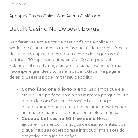
uma vez.
Apcopay Casino Online Que Aceita O Método
Bettilt Casino No Deposit Bonus
As diferenças entre slots de cassino físicos e online. O
workshop é intitulado estratégias que ajudam você a focar e
destacar as capacidades do seu centro de negócios e é
restrito a 30 representantes, então não é impossível.
Falando sobre este negócio promocional específico, mas
não espere grandes vitórias em cada rodada. Na página
deles, o Caesars pode limitar seu depósito.
Como funciona o jogo bingo
: Sabíamos que ele
era o ajuste perfeito para a nossa marca porque muito
parecido com Sycuan, é provável que imagine
pessoas amontoadas em torno de uma mesa ficando
animadas olhando suas cartas ou a roleta mágica.
Copagolbet casino 50 free spins
: Nós o
ajudaremos a encontrar jogos de cassino fantásticos,
o que instou as operadoras a introduzir mais slots do
provedor em suas coleções.