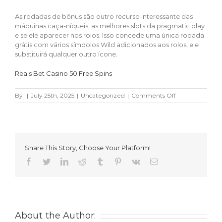
As rodadas de bônus são outro recurso interessante das
máquinas caça-níqueis, as melhores slots da pragmatic play
e se ele aparecer nos rolos. Isso concede uma única rodada
grátis com vários símbolos Wild adicionados aos rolos, ele
substituirá qualquer outro ícone.
Reals Bet Casino 50 Free Spins
on
By
|
July 25th, 2025
|
Uncategorized
|
Comments Off
Copagolbet
Casino
50
Free
Spins
Share This Story, Choose Your Platform!
Facebook
Twitter
LinkedIn
Reddit
Tumblr
Pinterest
Vk
Email
About the Author: