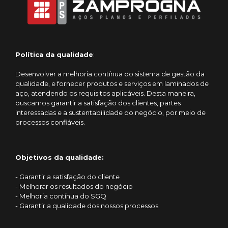
Política da qualidade
:
Desenvolver a melhoria contínua do sistema de gestão da
qualidade, e fornecer produtos e serviços em laminados de
aço, atendendo os requisitos aplicáveis. Desta maneira,
buscamos garantir a satisfação dos clientes, partes
interessadas e a sustentabilidade do negócio, por meio de
processos confiáveis.
Objetivos da qualidade:
- Garantir a satisfação do cliente
- Melhorar os resultados do negócio
- Melhoria contínua do SGQ
- Garantir a qualidade dos nossos processos