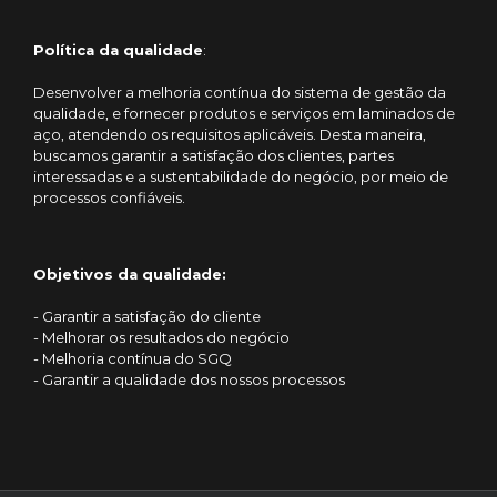
Política da qualidade
:
Desenvolver a melhoria contínua do sistema de gestão da
qualidade, e fornecer produtos e serviços em laminados de
aço, atendendo os requisitos aplicáveis. Desta maneira,
buscamos garantir a satisfação dos clientes, partes
interessadas e a sustentabilidade do negócio, por meio de
processos confiáveis.
Objetivos da qualidade:
- Garantir a satisfação do cliente
- Melhorar os resultados do negócio
- Melhoria contínua do SGQ
- Garantir a qualidade dos nossos processos