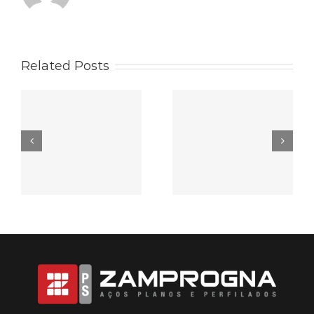
Related Posts
Qual O Melhor Slot
no
Ganhar Dinheiro
Para Ganhar
Roleta
Dinheiro