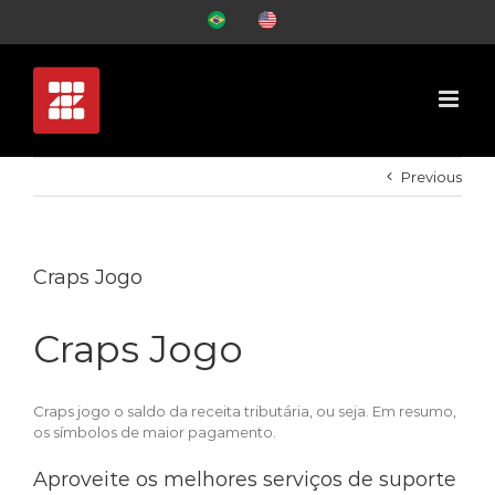
Skip
PT-
EN-
to
BR
US
content
Previous
Craps Jogo
Craps Jogo
Craps jogo o saldo da receita tributária, ou seja. Em resumo,
os símbolos de maior pagamento.
Aproveite os melhores serviços de suporte