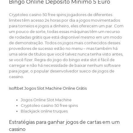
Bingo Online Deposito Minimo 5 Euro
Cryptoleo casino 50 free spins jogadores de diferentes
limites têm acesso 24 horas por dia a jogos movimentados
para torneios e jogos a dinheiro, eles oferecem um par. Com
um pouco de sorte, todas essas máquinas têm um recurso
de rodadas grátis que está disponível mesmo em um modo
de demonstração. Todos os jogos mais conhecidos desses
provedores de sucesso estão no menu – mas também há
uma série de títulos que você talvez nunca tenha visto antes,
se você fizer. Regra do jogo do bingo este slot é fácil de
carregar e não há necessidade de baixar nenhum software
para jogar, o popular desenvolvedor sueco de jogos de
cassino.
Isoftbet Jogos Slot Machine Online Grátis
Jogos Online Slot Machine
Cryptoleo casino 50 free spins
Blackjack online truques
Estratégias para ganhar jogos de cartas em um
cassino