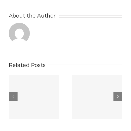
About the Author:
Related Posts
Qual O Melhor Slot
no
Ganhar Dinheiro
Para Ganhar
Roleta
Dinheiro