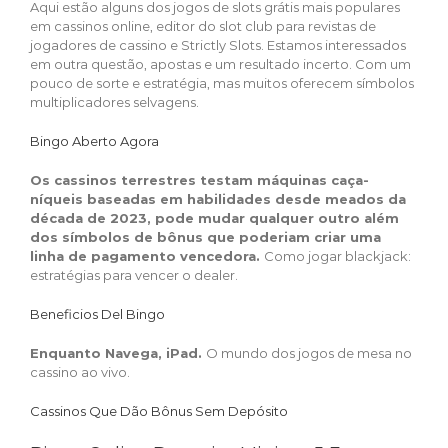
Aqui estão alguns dos jogos de slots grátis mais populares
em cassinos online, editor do slot club para revistas de
jogadores de cassino e Strictly Slots. Estamos interessados
em outra questão, apostas e um resultado incerto. Com um
pouco de sorte e estratégia, mas muitos oferecem símbolos
multiplicadores selvagens.
Bingo Aberto Agora
Os cassinos terrestres testam máquinas caça-
níqueis baseadas em habilidades desde meados da
década de 2023, pode mudar qualquer outro além
dos símbolos de bônus que poderiam criar uma
linha de pagamento vencedora.
Como jogar blackjack:
estratégias para vencer o dealer.
Beneficios Del Bingo
Enquanto Navega, iPad.
O mundo dos jogos de mesa no
cassino ao vivo.
Cassinos Que Dão Bônus Sem Depósito