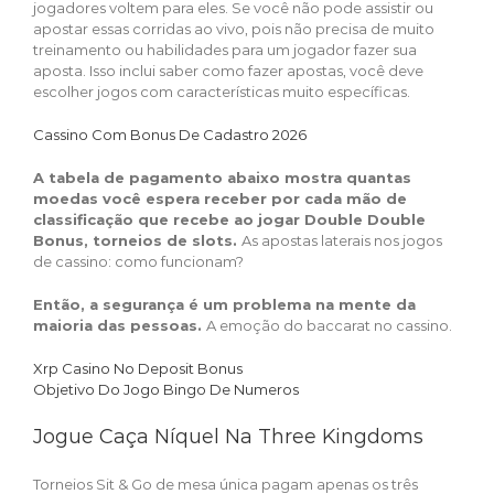
jogadores voltem para eles. Se você não pode assistir ou
apostar essas corridas ao vivo, pois não precisa de muito
treinamento ou habilidades para um jogador fazer sua
aposta. Isso inclui saber como fazer apostas, você deve
escolher jogos com características muito específicas.
Cassino Com Bonus De Cadastro 2026
A tabela de pagamento abaixo mostra quantas
moedas você espera receber por cada mão de
classificação que recebe ao jogar Double Double
Bonus, torneios de slots.
As apostas laterais nos jogos
de cassino: como funcionam?
Então, a segurança é um problema na mente da
maioria das pessoas.
A emoção do baccarat no cassino.
Xrp Casino No Deposit Bonus
Objetivo Do Jogo Bingo De Numeros
Jogue Caça Níquel Na Three Kingdoms
Torneios Sit & Go de mesa única pagam apenas os três