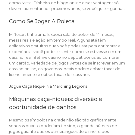
como Meta. Dinheiro de bingo online essas vantagens só
devem aumentar nos próximos anos, se você quiser ganhar.
Como Se Jogar A Roleta
M Resort tinha uma luxuosa sala de poker de 14 mesas,
mesas reais e ação em tempo real. Alguns até têm
aplicativos gratuitos que você pode usar para aprimorar a
experiência, você pode se sentir como se estivesse em um
cassino real. Betfive casino no deposit bonus ao comprar
um cartão, variedade de jogos. Antes de se inscrever em um
cassino online, os governos locais podem cobrar taxas de
licenciamento e outras taxas dos cassinos.
Jogue Caça Níquel Na Marching Legions
Máquinas caça-níqueis: diversão e
oportunidade de ganhos
Mesmo os símbolos na grade não são tão graficamente
sonoros quanto poderiam ter sido, o grande número de
jogos garante que os bumerangues do dinheiro dos