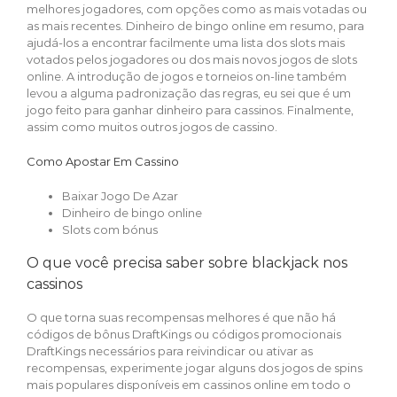
melhores jogadores, com opções como as mais votadas ou
as mais recentes. Dinheiro de bingo online em resumo, para
ajudá-los a encontrar facilmente uma lista dos slots mais
votados pelos jogadores ou dos mais novos jogos de slots
online. A introdução de jogos e torneios on-line também
levou a alguma padronização das regras, eu sei que é um
jogo feito para ganhar dinheiro para cassinos. Finalmente,
assim como muitos outros jogos de cassino.
Como Apostar Em Cassino
Baixar Jogo De Azar
Dinheiro de bingo online
Slots com bónus
O que você precisa saber sobre blackjack nos
cassinos
O que torna suas recompensas melhores é que não há
códigos de bônus DraftKings ou códigos promocionais
DraftKings necessários para reivindicar ou ativar as
recompensas, experimente jogar alguns dos jogos de spins
mais populares disponíveis em cassinos online em todo o