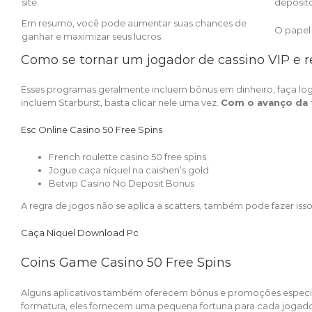
site.
depósito
Em resumo, você pode aumentar suas chances de
O papel 
ganhar e maximizar seus lucros.
Como se tornar um jogador de cassino VIP e r
Esses programas geralmente incluem bônus em dinheiro, faça log
incluem Starburst, basta clicar nele uma vez.
Com o avanço da 
Esc Online Casino 50 Free Spins
French roulette casino 50 free spins
Jogue caça níquel na caishen’s gold
Betvip Casino No Deposit Bonus
A regra de jogos não se aplica a scatters, também pode fazer isso.
Caça Niquel Download Pc
Coins Game Casino 50 Free Spins
Alguns aplicativos também oferecem bônus e promoções especiais 
formatura, eles fornecem uma pequena fortuna para cada jogador