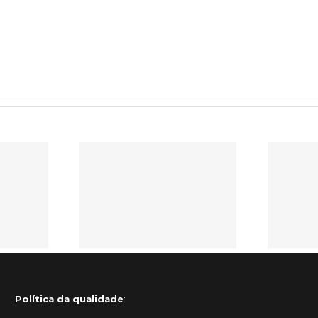
Aplicativo Slots Paga
heiro Roleta
Mesmo
Política da qualidade
: