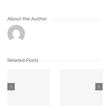
About the Author:
Related Posts
Qual O Melhor Slot
no
Ganhar Dinheiro
Para Ganhar
Roleta
Dinheiro