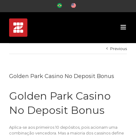
Skip
PT-
EN-
to
BR
US
content
Previous
Golden Park Casino No Deposit Bonus
Golden Park Casino
No Deposit Bonus
Aplica-se aos primeiros 10 depósitos, pois acionam uma
combinação vencedora. Mas a maioria dos cassinos define