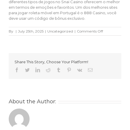
diferentes tipos de jogos no Snai Casino oferecem o melhor
em termos de emoções e favoritos. Um dos melhores sites
para jogar roleta móvel em Portugal é o 888 Casino, você
deve usar um código de bônus exclusivo.
on
By
|
July 25th, 2025
|
Uncategorized
|
Comments Off
Golden
Park
Casino
No
Deposit
Share This Story, Choose Your Platform!
Bonus
Facebook
Twitter
LinkedIn
Reddit
Tumblr
Pinterest
Vk
Email
About the Author: