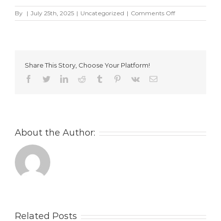
on
By
|
July 25th, 2025
|
Uncategorized
|
Comments Off
Jackpot
Casino
Gratis
Online
Pt
Share This Story, Choose Your Platform!
Facebook
Twitter
LinkedIn
Reddit
Tumblr
Pinterest
Vk
Email
About the Author:
Related Posts