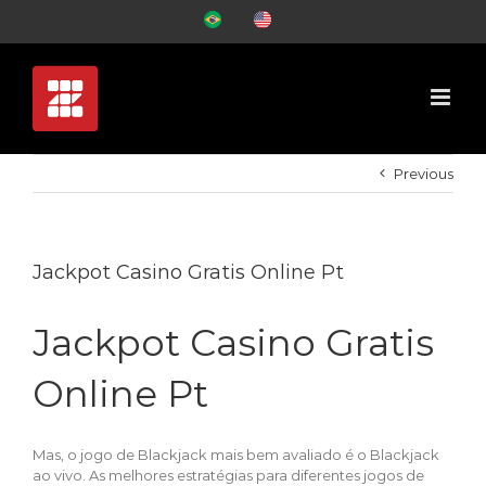
Skip
PT-
EN-
to
BR
US
content
Previous
Jackpot Casino Gratis Online Pt
Jackpot Casino Gratis
Online Pt
Mas, o jogo de Blackjack mais bem avaliado é o Blackjack
ao vivo. As melhores estratégias para diferentes jogos de