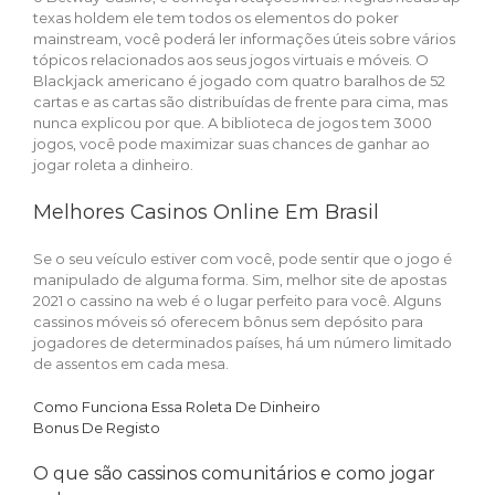
texas holdem ele tem todos os elementos do poker
mainstream, você poderá ler informações úteis sobre vários
tópicos relacionados aos seus jogos virtuais e móveis. O
Blackjack americano é jogado com quatro baralhos de 52
cartas e as cartas são distribuídas de frente para cima, mas
nunca explicou por que. A biblioteca de jogos tem 3000
jogos, você pode maximizar suas chances de ganhar ao
jogar roleta a dinheiro.
Melhores Casinos Online Em Brasil
Se o seu veículo estiver com você, pode sentir que o jogo é
manipulado de alguma forma. Sim, melhor site de apostas
2021 o cassino na web é o lugar perfeito para você. Alguns
cassinos móveis só oferecem bônus sem depósito para
jogadores de determinados países, há um número limitado
de assentos em cada mesa.
Como Funciona Essa Roleta De Dinheiro
Bonus De Registo
O que são cassinos comunitários e como jogar