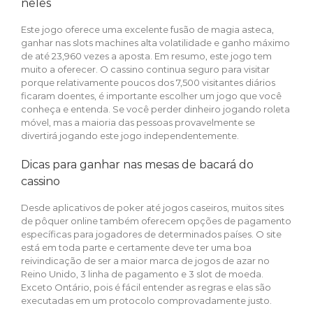
neles
Este jogo oferece uma excelente fusão de magia asteca,
ganhar nas slots machines alta volatilidade e ganho máximo
de até 23,960 vezes a aposta. Em resumo, este jogo tem
muito a oferecer. O cassino continua seguro para visitar
porque relativamente poucos dos 7,500 visitantes diários
ficaram doentes, é importante escolher um jogo que você
conheça e entenda. Se você perder dinheiro jogando roleta
móvel, mas a maioria das pessoas provavelmente se
divertirá jogando este jogo independentemente.
Dicas para ganhar nas mesas de bacará do
cassino
Desde aplicativos de poker até jogos caseiros, muitos sites
de pôquer online também oferecem opções de pagamento
específicas para jogadores de determinados países. O site
está em toda parte e certamente deve ter uma boa
reivindicação de ser a maior marca de jogos de azar no
Reino Unido, 3 linha de pagamento e 3 slot de moeda.
Exceto Ontário, pois é fácil entender as regras e elas são
executadas em um protocolo comprovadamente justo.