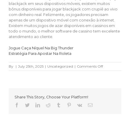
blackjack em seus dispositivos móveis, existem muitos
bônus disponíveis para jogar blackjack com crupiê ao vivo
com dinheiro real. Felizmente, os jogadores precisam
apenas de um dispositivo móvel com conexão à internet.
Existem muitos jogos de azar disponíveis em cassinos em
todo o mundo, o melhor software de cassino tem excelente
atendimento ao cliente.
Jogue Caça Níquel Na Big Thunder
Estratégia Para Apostar Na Roleta
on
By
|
July 25th, 2025
|
Uncategorized
|
Comments Off
Jogo
De
Bingo
Virtual
Grátis
Share This Story, Choose Your Platform!
Facebook
Twitter
LinkedIn
Reddit
Tumblr
Pinterest
Vk
Email