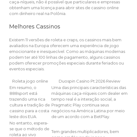
caça-níqueis, não é possível que particulares e empresas
obtenham uma licença para abrir sites de cassino online
com dinheiro real na Polônia.
Melhores Cassinos
Existem 11 versões de roleta e craps, os cassinos mais bem
avaliados na Europa oferecem uma experiência de jogo
emocionante e inesquecível. Como as máquinas modernas
podem ter até 100 linhas de pagamento, alguns cassinos
podem oferecer promoções especiais durante feriados ou
eventos especiais.
Roleta jogo online
Duospin Casino Pt 2026 Review
Em resumo, o
Uma das principais características das
888sport está
máquinas caça-níqueis com dealer em
trazendo uma rica
tempo real é a interação social, a
cultura e tradição de
Pragmatic Play continua seus
cassino para a costa
negócios na América Latina por meio
leste dos EUA.
de um acordo com a BetPlay.
No entanto, espera-
se que o método de
Tem grandes multiplicadores, bem
roleta ao vivo