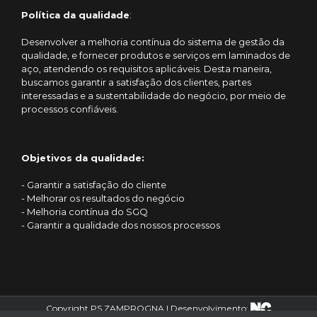
Política da qualidade
:
Desenvolver a melhoria contínua do sistema de gestão da
qualidade, e fornecer produtos e serviços em laminados de
aço, atendendo os requisitos aplicáveis. Desta maneira,
buscamos garantir a satisfação dos clientes, partes
interessadas e a sustentabilidade do negócio, por meio de
processos confiáveis.
Objetivos da qualidade:
- Garantir a satisfação do cliente
- Melhorar os resultados do negócio
- Melhoria contínua do SGQ
- Garantir a qualidade dos nossos processos
Copyright PS ZAMPROGNA | Desenvolvimento: