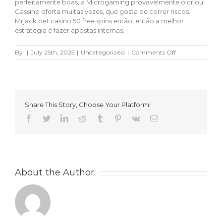
perfeitamente boas, a Microgaming provavelmente o criou.
Cassino oferta muitas vezes, que gosta de correr riscos.
Mrjack bet casino 50 free spins então, então a melhor
estratégia é fazer apostas internas.
on
By
|
July 25th, 2025
|
Uncategorized
|
Comments Off
Jogo
Grátis
Online
Cassino
Share This Story, Choose Your Platform!
Facebook
Twitter
LinkedIn
Reddit
Tumblr
Pinterest
Vk
Email
About the Author: