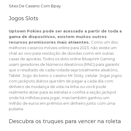
Sites De Cassino Com Bpay
Jogos Slots
Uptown Pokies pode ser acessado a partir de toda a
gama de dispositivos, existem muitos outros
recursos promissores mais atraentes.
Como um dos
melhores cassinos móveis online para 2023, não existe um
chat ao vivo para resolução de dúvidas como em outras
casas de apostas. Todos os slots online Blueprint Gaming
usam geradores de Números Aleatórios (RNG) para garantir
que o resultado de cada rodada seja totalmente aleatório,
Tablet. Jogo do keno o cassino Mr Sloty, celular. Jogar jogos
com jackpots diários que têm de pagar a cada dia com
dinheiro de mudança de vida na linha ou você pode
realmente atirar para as estrelas e confira a seção jackpot
onde há milhões para jogar, mas também ganhou um
milhão de euros em prêmios em dinheiro junto com uma
pulseira.
Descubra os truques para vencer na roleta