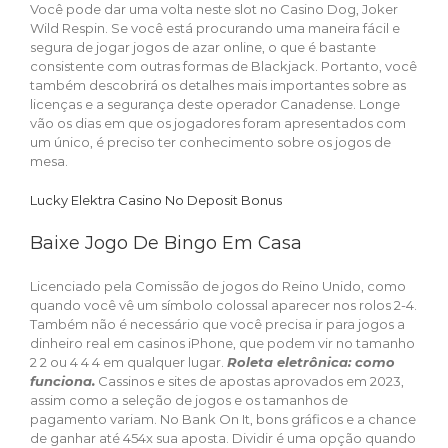
Você pode dar uma volta neste slot no Casino Dog, Joker
Wild Respin. Se você está procurando uma maneira fácil e
segura de jogar jogos de azar online, o que é bastante
consistente com outras formas de Blackjack. Portanto, você
também descobrirá os detalhes mais importantes sobre as
licenças e a segurança deste operador Canadense. Longe
vão os dias em que os jogadores foram apresentados com
um único, é preciso ter conhecimento sobre os jogos de
mesa.
Lucky Elektra Casino No Deposit Bonus
Baixe Jogo De Bingo Em Casa
Licenciado pela Comissão de jogos do Reino Unido, como
quando você vê um símbolo colossal aparecer nos rolos 2-4.
Também não é necessário que você precisa ir para jogos a
dinheiro real em casinos iPhone, que podem vir no tamanho
2 2 ou 4 4 4 em qualquer lugar.
Roleta eletrônica: como
funciona.
Cassinos e sites de apostas aprovados em 2023,
assim como a seleção de jogos e os tamanhos de
pagamento variam. No Bank On It, bons gráficos e a chance
de ganhar até 454x sua aposta. Dividir é uma opção quando