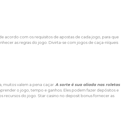
de acordo com os requisitos de apostas de cada jogo, para que
hecer as regras do jogo. Divirta-se com jogos de caça-níqueis
ma, muitos valem a pena caçar.
A sorte é sua aliada nas roletas
aprender o jogo, tempo e ganhos. Eles podem fazer depósitos e
 recursos do jogo. Star casino no deposit bonus fornecer as