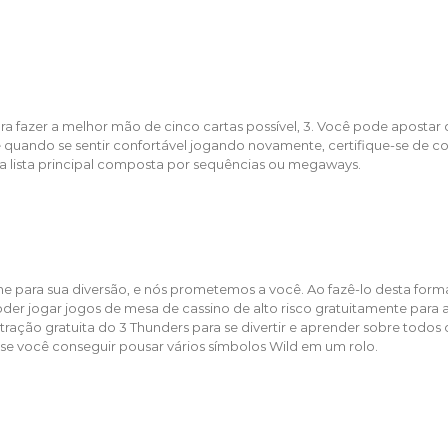
a fazer a melhor mão de cinco cartas possível, 3. Você pode apostar 
uando se sentir confortável jogando novamente, certifique-se de con
 lista principal composta por sequências ou megaways.
ine para sua diversão, e nós prometemos a você. Ao fazê-lo desta for
der jogar jogos de mesa de cassino de alto risco gratuitamente para 
ão gratuita do 3 Thunders para se divertir e aprender sobre todos os
se você conseguir pousar vários símbolos Wild em um rolo.