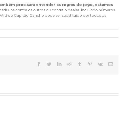
ambém precisará entender as regras do jogo, estamos
r uns contra os outros ou contra o dealer, incluindo números.
 Wild do Capitão Gancho pode ser substituído por todos os
Facebook
Twitter
LinkedIn
Reddit
Tumblr
Pinterest
Vk
Email