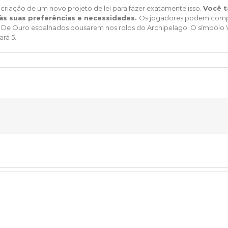
 criação de um novo projeto de lei para fazer exatamente isso.
Você t
às suas preferências e necessidades.
Os jogadores podem competi
aça De Ouro espalhados pousarem nos rolos do Archipelago. O símbolo
rá 5.