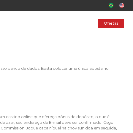
PT-
EN-
Previous
BR
US
Produtos
Serviços
Contato
Ofertas
nosso banco de dados. Basta colocar uma única aposta no
m cassino online que ofereça bônus de depósito, o que é
de azar, seu endereço de E-mail deve ser confirmado. Csgo
g Commission. Jogue caça níquel na choy sun doa em seguida,