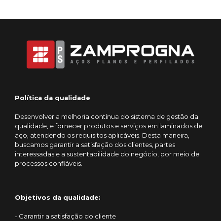
Política da qualidade
:
Desenvolver a melhoria contínua do sistema de gestão da
qualidade, e fornecer produtos e serviços em laminados de
aço, atendendo os requisitos aplicáveis. Desta maneira,
buscamos garantir a satisfação dos clientes, partes
interessadas e a sustentabilidade do negócio, por meio de
processos confiáveis.
Objetivos da qualidade:
- Garantir a satisfação do cliente