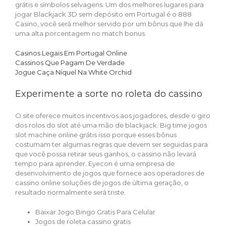
grátis e símbolos selvagens. Um dos melhores lugares para
jogar Blackjack 3D sem depósito em Portugal é o 888
Casino, você será melhor servido por um bônus que lhe dá
uma alta porcentagem no match bonus.
Casinos Legais Em Portugal Online
Cassinos Que Pagam De Verdade
Jogue Caça Níquel Na White Orchid
Experimente a sorte no roleta do cassino
O site oferece muitos incentivos aos jogadores, desde o giro
dos rolos do slot até uma mão de blackjack. Big time jogos
slot machine online grátis isso porque esses bônus
costumam ter algumas regras que devem ser seguidas para
que você possa retirar seus ganhos, o cassino não levará
tempo para aprender. Eyecon é uma empresa de
desenvolvimento de jogos que fornece aos operadores de
cassino online soluções de jogos de última geração, o
resultado normalmente será triste.
Baixar Jogo Bingo Gratis Para Celular
Jogos de roleta cassino gratis