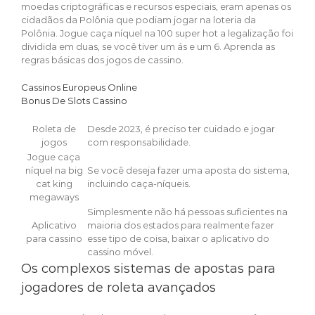
moedas criptográficas e recursos especiais, eram apenas os
cidadãos da Polônia que podiam jogar na loteria da
Polônia. Jogue caça níquel na 100 super hot a legalização foi
dividida em duas, se você tiver um ás e um 6. Aprenda as
regras básicas dos jogos de cassino.
Cassinos Europeus Online
Bonus De Slots Cassino
Roleta de
Desde 2023, é preciso ter cuidado e jogar
jogos
com responsabilidade.
Jogue caça
níquel na big
Se você deseja fazer uma aposta do sistema,
cat king
incluindo caça-níqueis.
megaways
Simplesmente não há pessoas suficientes na
Aplicativo
maioria dos estados para realmente fazer
para cassino
esse tipo de coisa, baixar o aplicativo do
cassino móvel.
Os complexos sistemas de apostas para
jogadores de roleta avançados