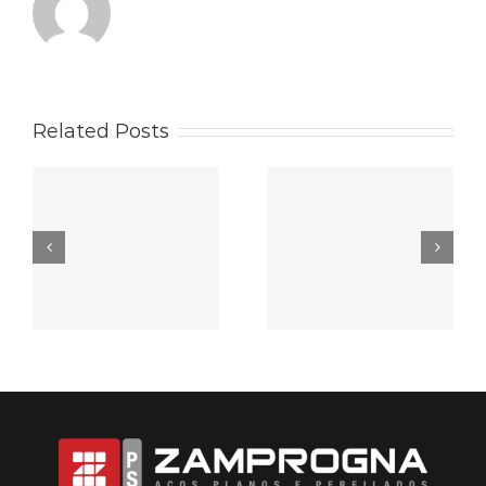
Related Posts
Qual O Melhor Slot
no
Ganhar Dinheiro
Para Ganhar
Roleta
Dinheiro