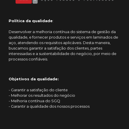
Política da qualidade
:
Desenvolver a melhoria contínua do sistema de gestão da
qualidade, e fornecer produtos e serviços em laminados de
aço, atendendo os requisitos aplicáveis. Desta maneira,
buscamos garantir a satisfação dos clientes, partes
interessadas e a sustentabilidade do negócio, por meio de
processos confiáveis.
Objetivos da qualidade:
- Garantir a satisfação do cliente
- Melhorar os resultados do negócio
- Melhoria contínua do SGQ
- Garantir a qualidade dos nossos processos