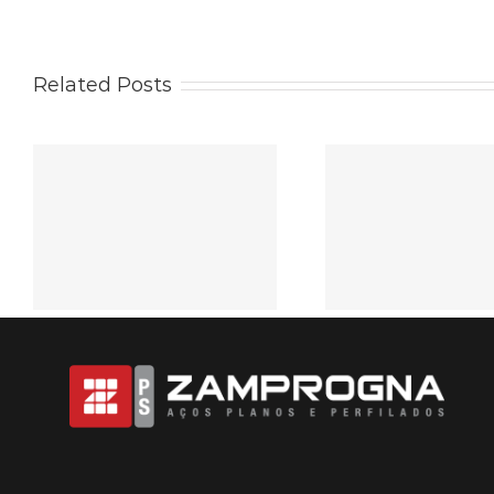
Related Posts
Qual O Melhor Slot Para
Ganhar Din
Ganhar Dinheiro