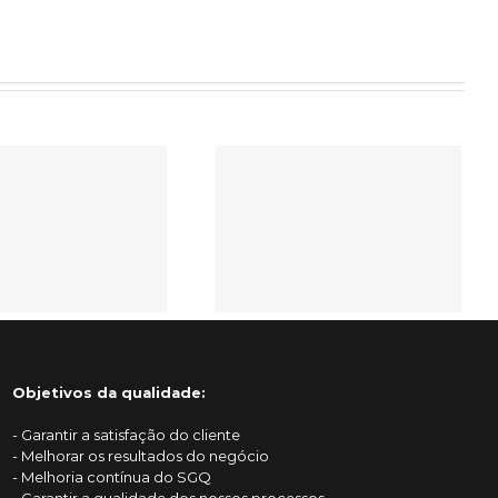
Win Casino 50 Free Spins
Objetivos da qualidade:
- Garantir a satisfação do cliente
- Melhorar os resultados do negócio
- Melhoria contínua do SGQ
- Garantir a qualidade dos nossos processos