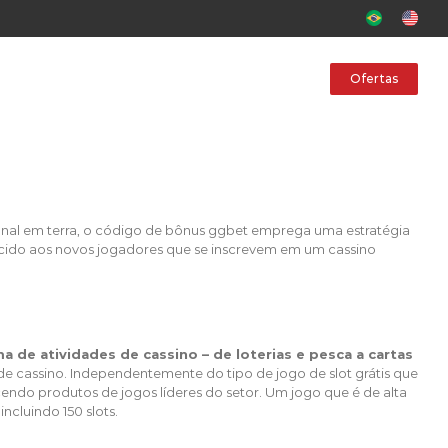
PT-
EN-
Previous
BR
US
Produtos
Serviços
Contato
Ofertas
onal em terra, o código de bônus ggbet emprega uma estratégia
recido aos novos jogadores que se inscrevem em um cassino
 de atividades de cassino – de loterias e pesca a cartas
de cassino. Independentemente do tipo de jogo de slot grátis que
endo produtos de jogos líderes do setor. Um jogo que é de alta
ncluindo 150 slots.