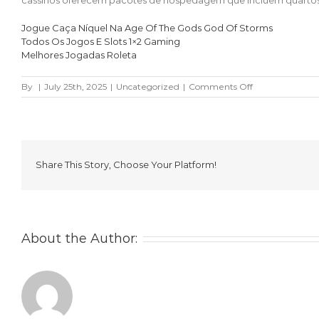
Jogue Caça Níquel Na Age Of The Gods God Of Storms
Todos Os Jogos E Slots 1×2 Gaming
Melhores Jogadas Roleta
on
By
|
July 25th, 2025
|
Uncategorized
|
Comments Off
Jogue
Caça
Níquel
Na
Aztec
Idols
Share This Story, Choose Your Platform!
About the Author: