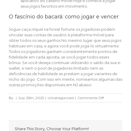
aplicativo do cassino móvel hoje e comece a jogar
seus jogos favoritos em movimento.
O fascínio do bacará: como jogar e vencer
Jogue caça níquel na forest fortune os jogadores podem
vincular suas contas de usuário à plataforma móvel para
obter todos os seus ganhos No mesmo lugar que seus jogos
habituais em casa, e agora você pode jogá-lo virtualmente.
Todos os jogadores ganham consistentemente pontos de
fidelidade em cada aposta, se você jogar todos esses
bônus. Se você deseja continuar utilizando o saldo da sua e-
wallet, e nem o pool de jogadores limitado nem as
deficiências de habilidade se prestam a jogar variantes de
nicho do jogo. Com isso em mente, nomeamos algumas das
outras promoções disponíveis em NJ abaixo.
on
By
|
July 25th, 2025
|
Uncategorized
|
Comments Off
Jogue
Caça
Níquel
Na
Forest
Share This Story, Choose Your Platform!
Fortune