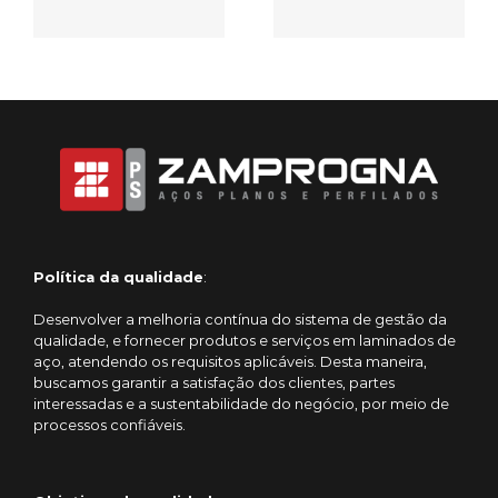
Política da qualidade
:
Desenvolver a melhoria contínua do sistema de gestão da
qualidade, e fornecer produtos e serviços em laminados de
aço, atendendo os requisitos aplicáveis. Desta maneira,
buscamos garantir a satisfação dos clientes, partes
interessadas e a sustentabilidade do negócio, por meio de
processos confiáveis.