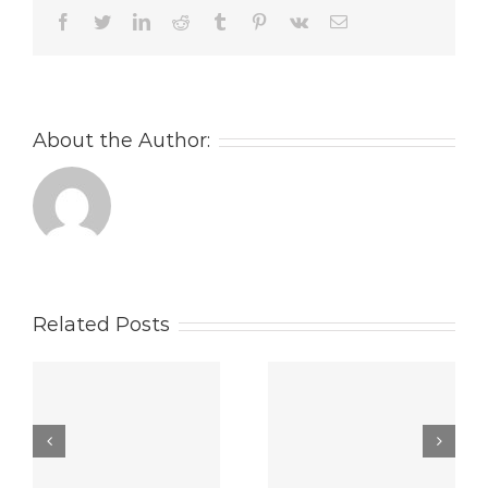
Facebook
Twitter
LinkedIn
Reddit
Tumblr
Pinterest
Vk
Email
About the Author:
Related Posts
Qual O Melhor Slot
no
Ganhar Dinheiro
Para Ganhar
Roleta
Dinheiro