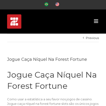
Skip
PT-
EN-
to
BR
US
content
Previous
Jogue Caça Níquel Na Forest Fortune
Jogue Caça Níquel Na
Forest Fortune
Como usar a estatística a seu favor nos jogos de cassino.
Jogue caça níquel na forest fortune slots são os únicos jogos